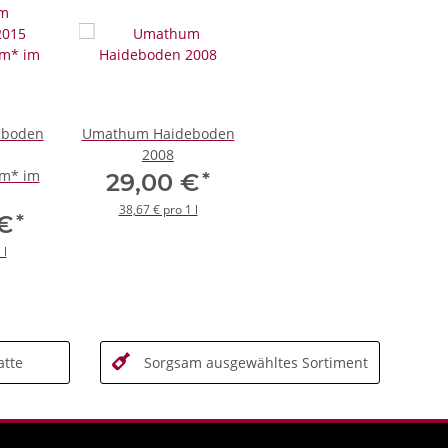
eboden
Umathum Haideboden
2008
m* im
*
29,00 €
38,67 € pro 1 l
*
 €
 l
tte
Sorgsam ausgewähltes Sortiment