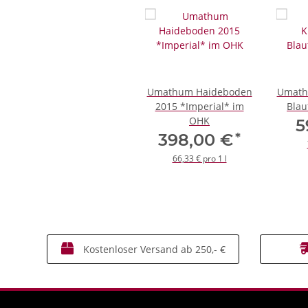
Umathum Haideboden
Umath
2015 *Imperial* im
Blau
OHK
5
*
398,00 €
66,33 € pro 1 l
Kostenloser Versand ab 250,- €