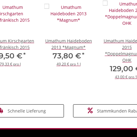
um Kirschgarten
Umathum Haideboden
Umathum Haid
fränkisch 2015
2013 *Magnum*
2015
*Doppelmagnu
*
*
9,50 €
73,80 €
OHK
79,33 € pro l
49,20 € pro 1 l
129,00
43,00 € pro 1
Schnelle Lieferung
Stammkunden Raba