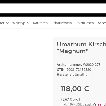
ter
Weintyp
Raritäten
Schaumwein
Spirituosen
Acce
Umathum Kirschg
*Magnum*
Artikelnummer:
W2020-273
GTIN:
9008172152320
Hersteller:
Umathum
118,00 €
78,67 € pro l
inkl. 19% USt. , zzgl.
Versand