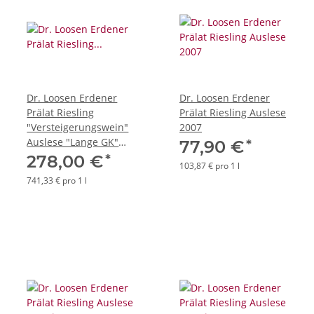
Dr. Loosen Erdener
Dr. Loosen Erdener
Prälat Riesling
Prälat Riesling Auslese
"Versteigerungswein"
2007
Auslese "Lange GK"
*
77,90 €
2011 *Demi* in
*
278,00 €
103,87 € pro 1 l
Geschenkbox
741,33 € pro 1 l