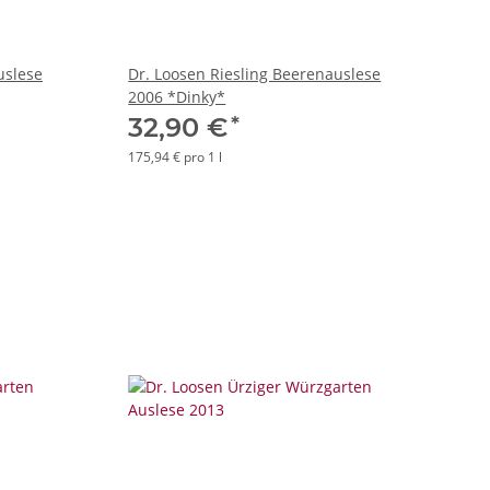
uslese
Dr. Loosen Riesling Beerenauslese
2006 *Dinky*
*
32,90 €
175,94 € pro 1 l