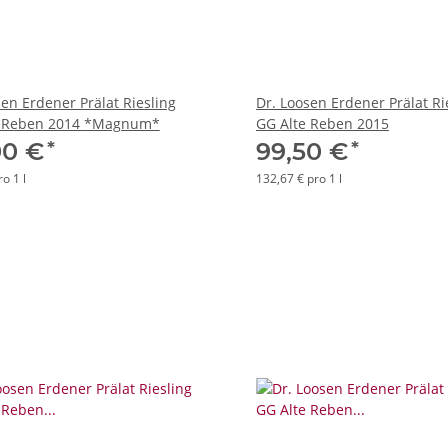
sen Erdener Prälat Riesling
Dr. Loosen Erdener Prälat Ri
e Reben 2014 *Magnum*
GG Alte Reben 2015
*
*
00 €
99,50 €
o 1 l
132,67 € pro 1 l