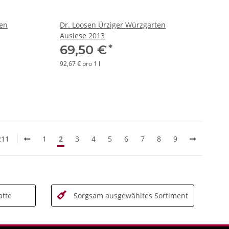
ten
Dr. Loosen Ürziger Würzgarten
Auslese 2013
*
69,50 €
92,67 € pro 1 l
211
1
2
3
4
5
6
7
8
9
tte
Sorgsam ausgewähltes Sortiment