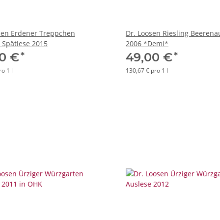
sen Erdener Treppchen
Dr. Loosen Riesling Beerena
g Spätlese 2015
2006 *Demi*
*
*
80 €
49,00 €
o 1 l
130,67 € pro 1 l