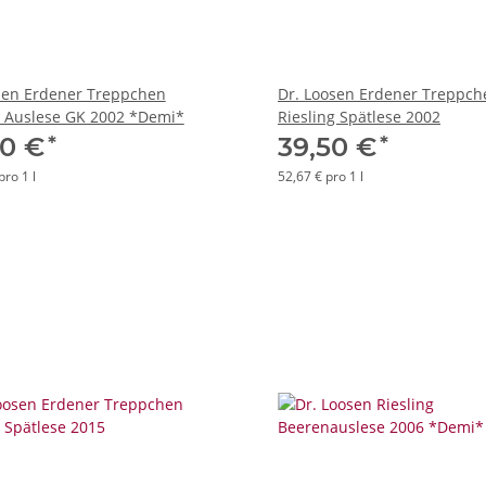
sen Erdener Treppchen
Dr. Loosen Erdener Treppch
g Auslese GK 2002 *Demi*
Riesling Spätlese 2002
*
*
00 €
39,50 €
pro 1 l
52,67 € pro 1 l