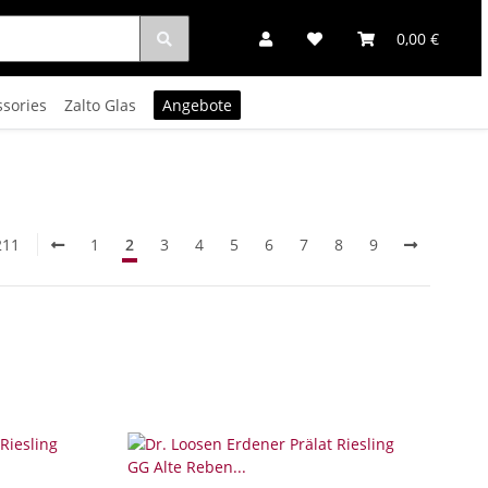
0,00 €
ssories
Zalto Glas
Angebote
211
1
2
3
4
5
6
7
8
9