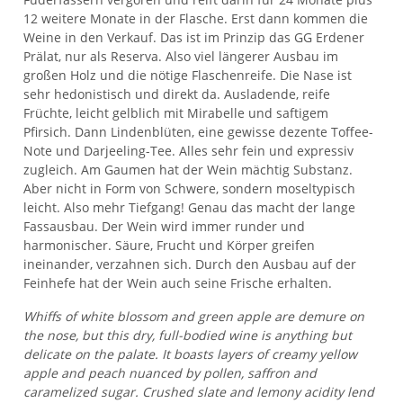
12 weitere Monate in der Flasche. Erst dann kommen die
Weine in den Verkauf. Das ist im Prinzip das GG Erdener
Prälat, nur als Reserva. Also viel längerer Ausbau im
großen Holz und die nötige Flaschenreife. Die Nase ist
sehr hedonistisch und direkt da. Ausladende, reife
Früchte, leicht gelblich mit Mirabelle und saftigem
Pfirsich. Dann Lindenblüten, eine gewisse dezente Toffee-
Note und Darjeeling-Tee. Alles sehr fein und expressiv
zugleich. Am Gaumen hat der Wein mächtig Substanz.
Aber nicht in Form von Schwere, sondern moseltypisch
leicht. Also mehr Tiefgang! Genau das macht der lange
Fassausbau. Der Wein wird immer runder und
harmonischer. Säure, Frucht und Körper greifen
ineinander, verzahnen sich. Durch den Ausbau auf der
Feinhefe hat der Wein auch seine Frische erhalten.
Whiffs of white blossom and green apple are demure on
the nose, but this dry, full-bodied wine is anything but
delicate on the palate. It boasts layers of creamy yellow
apple and peach nuanced by pollen, saffron and
caramelized sugar. Crushed slate and lemony acidity lend