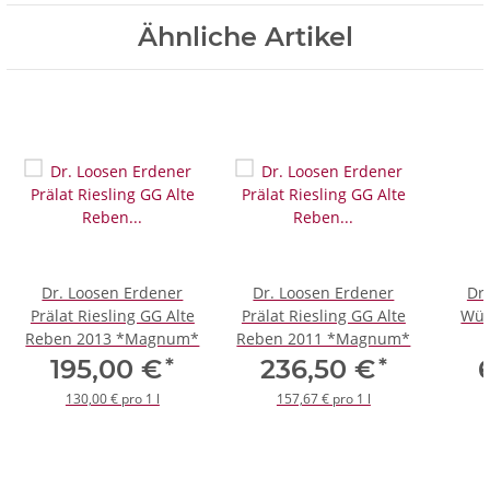
Ähnliche Artikel
Dr. Loosen Erdener
Dr. Loosen Erdener
Dr.
Prälat Riesling GG Alte
Prälat Riesling GG Alte
Wür
Reben 2013 *Magnum*
Reben 2011 *Magnum*
*
*
195,00 €
236,50 €
130,00 € pro 1 l
157,67 € pro 1 l