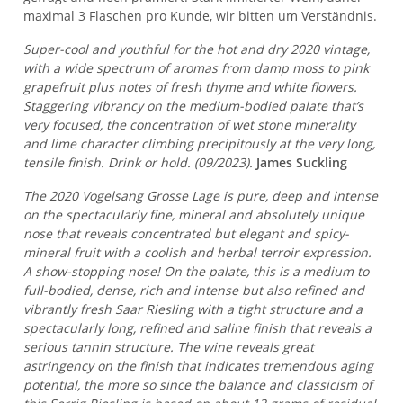
maximal 3 Flaschen pro Kunde, wir bitten um Verständnis.
Super-cool and youthful for the hot and dry 2020 vintage,
with a wide spectrum of aromas from damp moss to pink
grapefruit plus notes of fresh thyme and white flowers.
Staggering vibrancy on the medium-bodied palate that’s
very focused, the concentration of wet stone minerality
and lime character climbing precipitously at the very long,
tensile finish. Drink or hold. (09/2023).
James Suckling
The 2020 Vogelsang Grosse Lage is pure, deep and intense
on the spectacularly fine, mineral and absolutely unique
nose that reveals concentrated but elegant and spicy-
mineral fruit with a coolish and herbal terroir expression.
A show-stopping nose! On the palate, this is a medium to
full-bodied, dense, rich and intense but also refined and
vibrantly fresh Saar Riesling with a tight structure and a
spectacularly long, refined and saline finish that reveals a
serious tannin structure. The wine reveals great
astringency on the finish that indicates tremendous aging
potential, the more so since the balance and classicism of