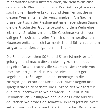
mineralische Noten unterstrichen, die dem Wein eine
erfrischende Klarheit verleihen. Der Duft zeugt von der
sorgfältigen Handwerkskunst und dem Terroir, die in
diesem Wein miteinander verschmelzen. Am Gaumen
präsentiert sich der Riesling mit einer lebendigen Säure,
die die Frische der Früchte betont und dem Wein eine
lebendige Struktur verleiht. Die Geschmacksnoten von
saftiger Zitrusfrucht, reifer Pfirsich und mineralischen
Nuancen entfalten sich harmonisch und führen zu einem
lang anhaltenden, eleganten Finish. /p>
Die Balance zwischen Süße und Säure ist meisterhaft
gelungen und macht diesen Riesling zu einem idealen
Begleiter für anspruchsvolle Gaumen. Dieser Wein von
Domäne Serrig - Markus Molitor, Riesling Serriger
Vogelsang Große Lage, ist eine Hommage an die
einzigartige Terroir der Mosel Saar Ruwer Region und
spiegelt die Leidenschaft und Hingabe des Winzers für
qualitativ hochwertige Weine wider. Ein Genuss für
Liebhaber von Riesling-Weinen, die das Beste aus der
deutschen Weintradition schätzen. Bereits jetzt weltweit
gefragt und hoch prämiert. Stark limitierter Wein, daher