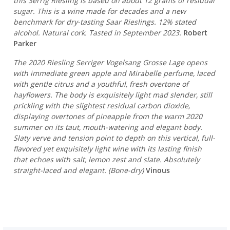
this Serrig Riesling is based on about 12 grams of residual
sugar. This is a wine made for decades and a new
benchmark for dry-tasting Saar Rieslings. 12% stated
alcohol. Natural cork. Tasted in September 2023.
Robert
Parker
The 2020 Riesling Serriger Vogelsang Grosse Lage opens
with immediate green apple and Mirabelle perfume, laced
with gentle citrus and a youthful, fresh overtone of
hayflowers. The body is exquisitely light mad slender, still
prickling with the slightest residual carbon dioxide,
displaying overtones of pineapple from the warm 2020
summer on its taut, mouth-watering and elegant body.
Slaty verve and tension point to depth on this vertical, full-
flavored yet exquisitely light wine with its lasting finish
that echoes with salt, lemon zest and slate. Absolutely
straight-laced and elegant. (Bone-dry)
Vinous