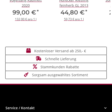
Vogelsang Kabinett
Hörecker Riesling
Son
2020
feinherb GL 2013
*
*
99,00 €
44,80 €
132,00 € pro 1 l
59,73 € pro 1 l
Kostenloser Versand ab 250,- €
Schnelle Lieferung
Stammkunden Rabatte
Sorgsam ausgewähltes Sortiment
Service / Kontakt