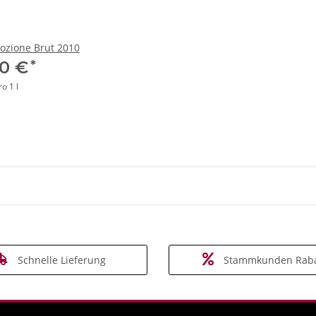
mozione Brut 2010
*
90 €
o 1 l
Schnelle Lieferung
Stammkunden Raba