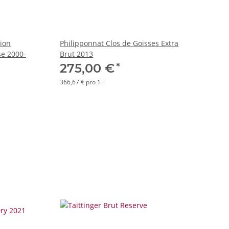
tion
Philipponnat Clos de Goisses Extra
se 2000-
Brut 2013
*
275,00 €
366,67 € pro 1 l