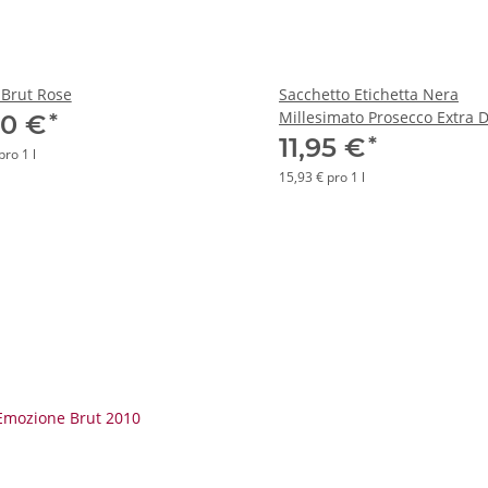
 Brut Rose
Sacchetto Etichetta Nera
Millesimato Prosecco Extra 
*
00 €
*
11,95 €
pro 1 l
15,93 € pro 1 l