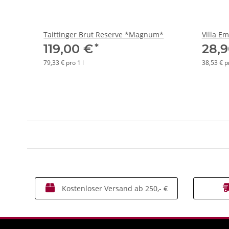
Taittinger Brut Reserve *Magnum*
Villa E
*
119,00 €
28,
79,33 € pro 1 l
38,53 € pr
Kostenloser Versand ab 250,- €