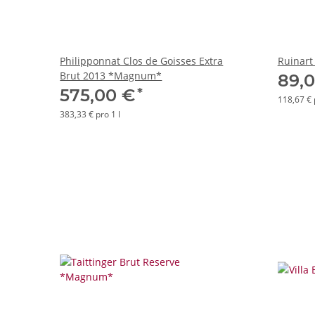
Philipponnat Clos de Goisses Extra
Ruinart
Brut 2013 *Magnum*
89,
*
575,00 €
118,67 € 
383,33 € pro 1 l