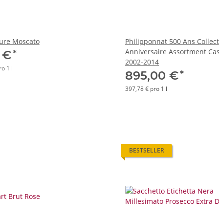
Pure Moscato
Philipponnat 500 Ans Collec
Anniversaire Assortment Ca
*
5 €
2002-2014
o 1 l
*
895,00 €
397,78 € pro 1 l
BESTSELLER