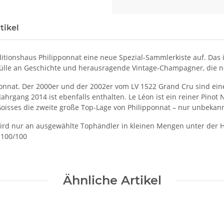
tikel
itionshaus Philipponnat eine neue Spezial-Sammlerkiste auf. Das i
 Fülle an Geschichte und herausragende Vintage-Champagner, die 
pponnat. Der 2000er und der 2002er vom LV 1522 Grand Cru sind e
ahrgang 2014 ist ebenfalls enthalten. Le Léon ist ein reiner Pinot
oisses die zweite große Top-Lage von Philipponnat – nur unbekann
wird nur an ausgewählte Tophändler in kleinen Mengen unter der H
-100/100
Ähnliche Artikel