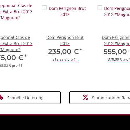
pponnat Clos de
Dom Perignon Brut
Dom Perignon
s Extra Brut 2013
2013
2012 *Magn
*Magnum*
*
235,00 €
555,00
*
75,00 €
313,33 € pro 1 l
370,00 € pro 1
83,33 € pro 1 l
Schnelle Lieferung
Stammkunden Raba