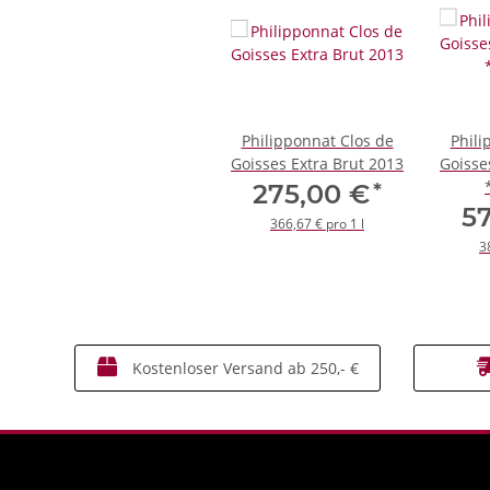
Philipponnat Clos de
Phili
Goisses Extra Brut 2013
Goisse
*
275,00 €
5
366,67 € pro 1 l
3
Kostenloser Versand ab 250,- €