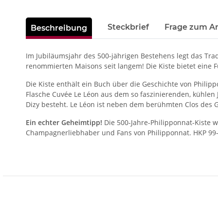
weitere Registerkarten anzeigen
Steckbrief
Frage zum Ar
Beschreibung
Im Jubiläumsjahr des 500-jährigen Bestehens legt das Trad
renommierten Maisons seit langem! Die Kiste bietet eine
Die Kiste enthält ein Buch über die Geschichte von Phili
Flasche Cuvée Le Léon aus dem so faszinierenden, kühlen J
Dizy besteht. Le Léon ist neben dem berühmten Clos des G
Ein echter Geheimtipp!
Die 500-Jahre-Philipponnat-Kiste 
Champagnerliebhaber und Fans von Philipponnat. HKP 99