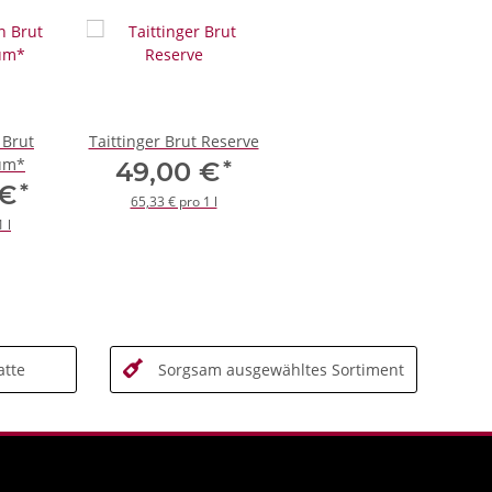
 Brut
Taittinger Brut Reserve
um*
*
49,00 €
*
 €
65,33 € pro 1 l
 l
tte
Sorgsam ausgewähltes Sortiment