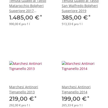
Tenuta Guado al Tasso
Tenuta Guado al Tasso
Matarocchio Bolgheri
San Walfredo Bolgheri
Superiore 2017
Superiore 2019
*Magnum*
*
*
1.485,00 €
385,00 €
990,00 € pro 1 l
513,33 € pro 1 l
Marchesi Antinori
Marchesi Antinori
Tignanello 2013
Tignanello 2014
*
*
219,00 €
199,00 €
292,00 € pro 1 l
265,33 € pro 1 l