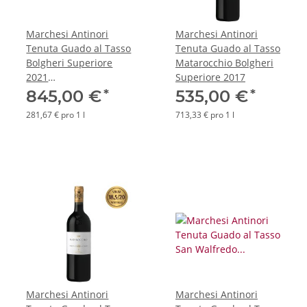
Marchesi Antinori
Marchesi Antinori
Tenuta Guado al Tasso
Tenuta Guado al Tasso
Bolgheri Superiore
Matarocchio Bolgheri
2021
Superiore 2017
*Doppelmagnum*
*
*
845,00 €
535,00 €
281,67 € pro 1 l
713,33 € pro 1 l
Marchesi Antinori
Marchesi Antinori