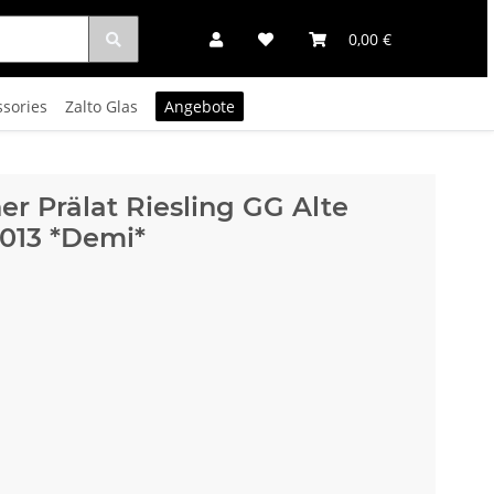
0,00 €
ssories
Zalto Glas
Angebote
er Prälat Riesling GG Alte
013 *Demi*