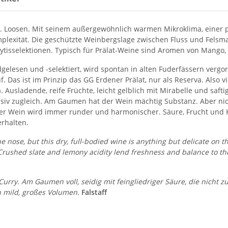
Dr. Loosen. Mit seinem außergewöhnlich warmen Mikroklima, einer 
mplexität. Die geschützte Weinbergslage zwischen Fluss und Felsma
ytisselektionen. Typisch für Prälat-Weine sind Aromen von Mango
elesen und -selektiert, wird spontan in alten Fuderfässern vergor
. Das ist im Prinzip das GG Erdener Prälat, nur als Reserva. Also 
a. Ausladende, reife Früchte, leicht gelblich mit Mirabelle und saf
essiv zugleich. Am Gaumen hat der Wein mächtig Substanz. Aber nic
r Wein wird immer runder und harmonischer. Säure, Frucht und K
erhalten.
nose, but this dry, full-bodied wine is anything but delicate on th
rushed slate and lemony acidity lend freshness and balance to the 
rry. Am Gaumen voll, seidig mit feingliedriger Säure, die nicht zu w
h mild, großes Volumen.
Falstaff