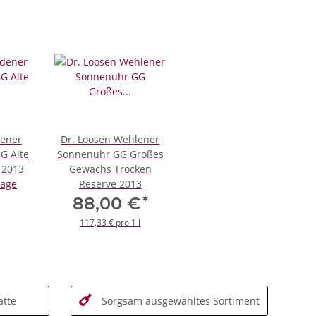
dener
Dr. Loosen Wehlener
GG Alte
Sonnenuhr GG Großes
 2013
Gewächs Trocken
rage
Reserve 2013
*
88,00 €
117,33 € pro 1 l
tte
Sorgsam ausgewähltes Sortiment