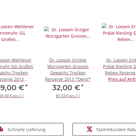
Loosen Wehlener
Dr. Loosen Ürziger
Dr. Loosen Er
nuhr GG Großes
Würzgarten Grosses
Prälat Riesling 
ächs Trocken
Gewächs Trocken
Reben Reserve
eserve 2013
Rerserve 2013 *Demi*
Preis auf Anf
*Magnum*
*
*
89,00 €
32,00 €
26,00 € pro 1 l
85,33 € pro 1 l
Schnelle Lieferung
Stammkunden Raba