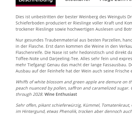
Dies ist unbestritten der bester Weinberg des Weinguts 
Schieferboden produziert er Rieslinge voller Kraft und Ko
trockener Rieslinge sowie hochwertigen Auslesen und Botr
Nur gesundes Traubenmaterial aus besten Parzellen, handg
in der Flasche. Erst dann kommen die Weine in den Verkauf
Flaschenreife. Die Nase ist sehr hedonistisch und direkt d
Toffee-Note und Darjeeling-Tee. Alles sehr fein und expr
mehr Tiefgang! Genau das macht der lange Fassausbau. De
Ausbau auf der Feinhefe hat der Wein auch seine Frische 
Whiffs of white blossom and green apple are demure on the 
peach nuanced by pollen, saffron and caramelized sugar. C
through 2028.
Wine Enthusiast
Sehr offen, pikant schieferwürzig, Kümmel, Tomatenkraut, Cu
im Hintergund, etwas Phenolik, trocken aber dennoch auc