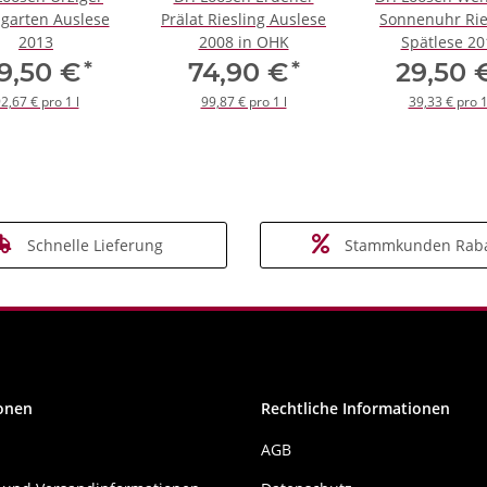
garten Auslese
Prälat Riesling Auslese
Sonnenuhr Rie
2013
2008 in OHK
Spätlese 20
*
*
9,50 €
74,90 €
29,50
2,67 € pro 1 l
99,87 € pro 1 l
39,33 € pro 1
Schnelle Lieferung
Stammkunden Raba
onen
Rechtliche Informationen
AGB