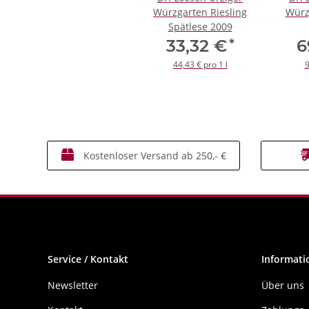
Würzgarten Riesling
Würz
Spätlese 2009
*
33,32 €
6
44,43 € pro 1 l
9
Kostenloser Versand ab 250,- €
Service / Kontakt
Informati
Newsletter
Über uns