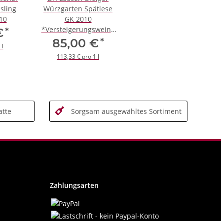
sling
Würzgarten Spätlese
10
GK 2010
*Versteigerungswein*
*
 €
in OHK
*
85,00 €
 l
113,33 € pro 1 l
tte
Sorgsam ausgewähltes Sortiment
Zahlungsarten