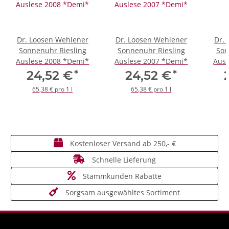
Dr. Loosen Wehlener
Dr. Loosen Wehlener
Dr.
Sonnenuhr Riesling
Sonnenuhr Riesling
Son
Auslese 2008 *Demi*
Auslese 2007 *Demi*
Ausl
*
*
24,52 €
24,52 €
65,38 € pro 1 l
65,38 € pro 1 l
Kostenloser Versand ab 250,- €
Schnelle Lieferung
Stammkunden Rabatte
Sorgsam ausgewähltes Sortiment