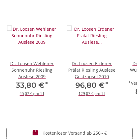
Dr. Loosen Wehlener
Dr. Loosen Erdener
Dr.
Sonnenuhr Riesling
Prälat Riesling Auslese
Wür
Auslese 2009
Goldkapsel 2010
*Ver
*
*
33,80 €
96,80 €
45,07 € pro 1 l
129,07 € pro 1 l
Kostenloser Versand ab 250,- €