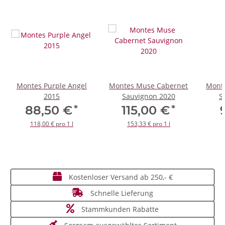
Montes Purple Angel
Montes Muse Cabernet
Mont
2015
Sauvignon 2020
*
*
88,50 €
115,00 €
118,00 € pro 1 l
153,33 € pro 1 l
Kostenloser Versand ab 250,- €
Schnelle Lieferung
Stammkunden Rabatte