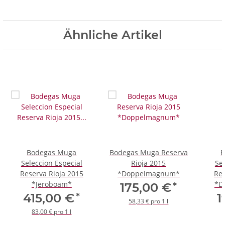
Ähnliche Artikel
Bodegas Muga
Bodegas Muga Reserva
B
Seleccion Especial
Rioja 2015
Se
Reserva Rioja 2015
*Doppelmagnum*
Res
*Jeroboam*
*D
*
175,00 €
*
415,00 €
1
58,33 € pro 1 l
83,00 € pro 1 l