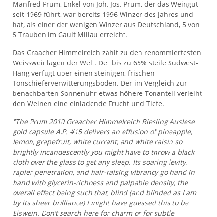
Manfred Prüm, Enkel von Joh. Jos. Prüm, der das Weingut
seit 1969 führt, war bereits 1996 Winzer des Jahres und
hat, als einer der wenigen Winzer aus Deutschland, 5 von
5 Trauben im Gault Millau erreicht.
Das Graacher Himmelreich zählt zu den renommiertesten
Weissweinlagen der Welt. Der bis zu 65% steile Südwest-
Hang verfügt über einen steinigen, frischen
Tonschieferverwitterungsboden. Der im Vergleich zur
benachbarten Sonnenuhr etwas höhere Tonanteil verleiht
den Weinen eine einladende Frucht und Tiefe.
"The Prum 2010 Graacher Himmelreich Riesling Auslese
gold capsule A.P. #15 delivers an effusion of pineapple,
lemon, grapefruit, white currant, and white raisin so
brightly incandescently you might have to throw a black
cloth over the glass to get any sleep. Its soaring levity,
rapier penetration, and hair-raising vibrancy go hand in
hand with glycerin-richness and palpable density, the
overall effect being such that, blind (and blinded as I am
by its sheer brilliance) I might have guessed this to be
Eiswein. Don’t search here for charm or for subtle