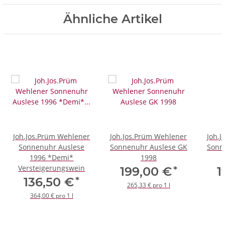
Ähnliche Artikel
Joh.Jos.Prüm Wehlener
Joh.Jos.Prüm Wehlener
Joh.
Sonnenuhr Auslese
Sonnenuhr Auslese GK
Sonn
1996 *Demi*
1998
Versteigerungswein
*
199,00 €
1
*
136,50 €
265,33 € pro 1 l
364,00 € pro 1 l