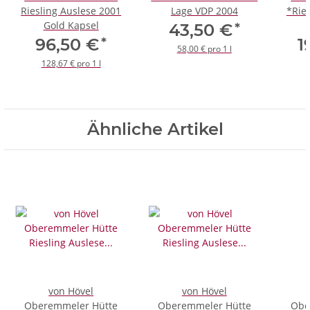
Riesling Auslese 2001
Lage VDP 2004
*Rie
Gold Kapsel
*
43,50 €
*
96,50 €
1
58,00 € pro 1 l
128,67 € pro 1 l
Ähnliche Artikel
von Hövel
von Hövel
Oberemmeler Hütte
Oberemmeler Hütte
Obe