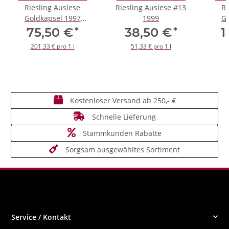
Riesling Auslese
Riesling Auslese #13
Ri
Goldkapsel 1997
1999
Go
*Demi*
*
*
75,50 €
38,50 €
1
201,33 € pro 1 l
51,33 € pro 1 l
Kostenloser Versand ab 250,- €
Schnelle Lieferung
Stammkunden Rabatte
Sorgsam ausgewähltes Sortiment
Service / Kontakt