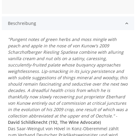
Beschreibung
"Pungent notes of green herbs and moss mingle with
peach and apple in the nose of von Kunow's 2009
Scharzhofberger Riesling Spatlese combine with alluring
vanilla cream and nut oils on a satiny, caressing,
succulently-fruited palate whose buoyancy approaches
weightlessness. Lip-smacking in its juicy persistence and
with subtle suggestions of things mineral and woodsy, this
should remain fascinating and seductive over the next two
decades. A dreadful health crisis from which he is
thankfully now slowly recovering put proprietor Eberhard
von Kunow entirely out of commission at critical junctures
in the evolution of his 2009 crop, one result of which was a
collection abbreviated at the upper end of Oechsle."
-
David Schildknecht (192, The Wine Advocate)
Das Saar-Weingut von Hövel in Konz-Oberemmel zählt
zum Verband Deutscher Prädikatsweingüter und wird