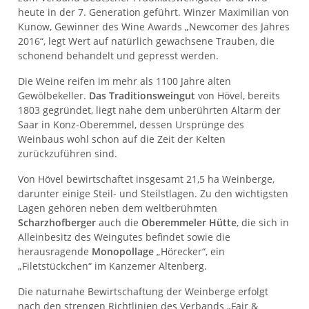
heute in der 7. Generation geführt. Winzer Maximilian von
Kunow, Gewinner des Wine Awards „Newcomer des Jahres
2016“, legt Wert auf natürlich gewachsene Trauben, die
schonend behandelt und gepresst werden.
Die Weine reifen im mehr als 1100 Jahre alten
Gewölbekeller.
Das Traditionsweingut
von Hövel, bereits
1803 gegründet, liegt nahe dem unberührten Altarm der
Saar in Konz-Oberemmel, dessen Ursprünge des
Weinbaus wohl schon auf die Zeit der Kelten
zurückzuführen sind.
Von Hövel bewirtschaftet insgesamt 21,5 ha Weinberge,
darunter einige Steil- und Steilstlagen. Zu den wichtigsten
Lagen gehören neben dem weltberühmten
Scharzhofberger
auch die
Oberemmeler Hütte
, die sich in
Alleinbesitz des Weingutes befindet sowie die
herausragende
Monopollage
„Hörecker“, ein
„Filetstückchen“ im Kanzemer Altenberg.
Die naturnahe Bewirtschaftung der Weinberge erfolgt
nach den strengen Richtlinien des Verbands „Fair &