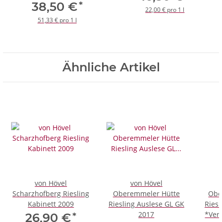
*
38,50 €
22,00 € pro 1 l
51,33 € pro 1 l
Ähnliche Artikel
von Hövel
von Hövel
Scharzhofberg Riesling
Oberemmeler Hütte
Obe
Kabinett 2009
Riesling Auslese GL GK
Riesl
2017
*Ver
*
26,90 €