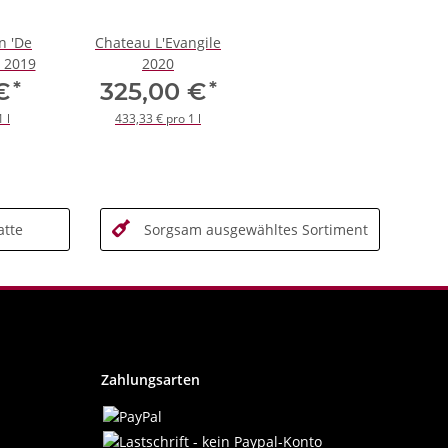
n 'De
Chateau L'Evangile
 2019
2020
*
*
 €
325,00 €
 l
433,33 € pro 1 l
tte
Sorgsam ausgewähltes Sortiment
Zahlungsarten