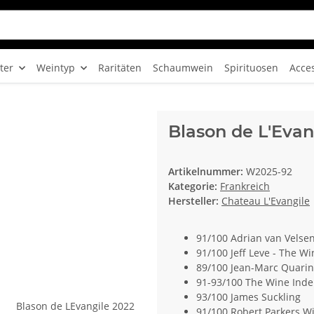
ter
Weintyp
Raritäten
Schaumwein
Spirituosen
Acce
Blason de L'Evan
Artikelnummer:
W2025-92
Kategorie:
Frankreich
Hersteller:
Chateau L'Evangile
91/100 Adrian van Velse
91/100 Jeff Leve - The Wi
89/100 Jean-Marc Quarin
91-93/100 The Wine Ind
93/100 James Suckling
91/100 Robert Parkers W