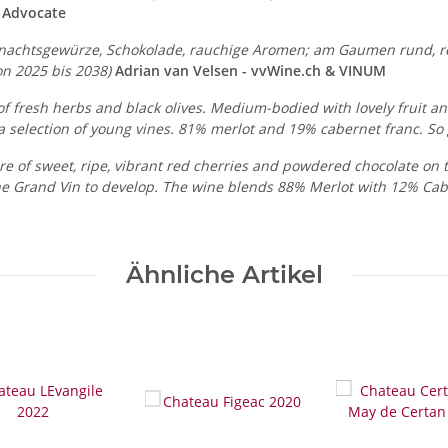
 Advocate
nachtsgewürze, Schokolade, rauchige Aromen; am Gaumen rund, rei
on 2025 bis 2038)
Adrian van Velsen - vvWine.ch & VINUM
of fresh herbs and black olives. Medium-bodied with lovely fruit and
election of young vines. 81% merlot and 19% cabernet franc. So go
core of sweet, ripe, vibrant red cherries and powdered chocolate on 
 the Grand Vin to develop. The wine blends 88% Merlot with 12% Cab
Ähnliche Artikel