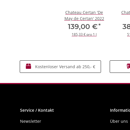
Chateau Certan 'De
Chat
May de Certan' 2022
*
139,00 €
3
185,33 € pro 1 l
5
Kostenloser Versand ab 250,- €
Service / Kontakt
Informati
Newsletter
Über uns