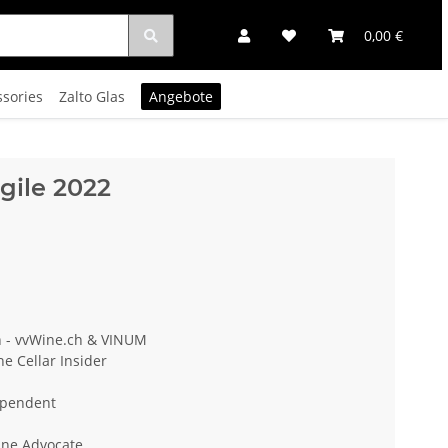
0,00 €
ssories
Zalto Glas
Angebote
gile 2022
n - vvWine.ch & VINUM
ne Cellar Insider
ependent
ine Advocate