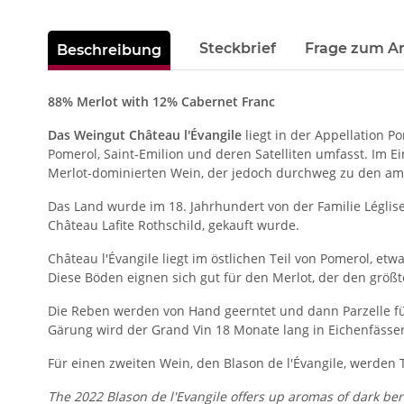
Steckbrief
Frage zum Ar
Beschreibung
88% Merlot with 12% Cabernet Franc
Das Weingut Château l'Évangile
liegt in der Appellation 
Pomerol, Saint-Emilion und deren Satelliten umfasst. Im 
Merlot-dominierten Wein, der jedoch durchweg zu den am
Das Land wurde im 18. Jahrhundert von der Familie Légli
Château Lafite Rothschild, gekauft wurde.
Château l'Évangile liegt im östlichen Teil von Pomerol, 
Diese Böden eignen sich gut für den Merlot, der den größ
Die Reben werden von Hand geerntet und dann Parzelle für
Gärung wird der Grand Vin 18 Monate lang in Eichenfässe
Für einen zweiten Wein, den Blason de l'Évangile, werden 
The 2022 Blason de l'Evangile offers up aromas of dark ber