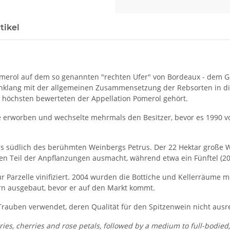
tikel
Pomerol auf dem so genannten "rechten Ufer" von Bordeaux - dem G
Einklang mit der allgemeinen Zusammensetzung der Rebsorten in di
 höchsten bewerteten der Appellation Pomerol gehört.
se erworben und wechselte mehrmals den Besitzer, bevor es 1990
etwas südlich des berühmten Weinbergs Petrus. Der 22 Hektar groß
ten Teil der Anpflanzungen ausmacht, während etwa ein Fünftel (
 Parzelle vinifiziert. 2004 wurden die Bottiche und Kellerräume m
rn ausgebaut, bevor er auf den Markt kommt.
Trauben verwendet, deren Qualität für den Spitzenwein nicht ausre
ries, cherries and rose petals, followed by a medium to full-bodied