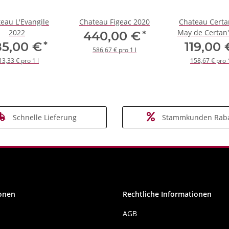
eau L'Evangile
Chateau Figeac 2020
Chateau Certa
2022
May de Certan'
*
440,00 €
*
85,00 €
119,00
586,67 € pro 1 l
13,33 € pro 1 l
158,67 € pro 1
Schnelle Lieferung
Stammkunden Raba
onen
Rechtliche Informationen
AGB