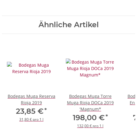
Ähnliche Artikel
Bodegas Muga Reserva
Bodegas Muga Torre
Bod
Rioja 2019
Muga Rioja DOCa 2019
Ene
'Magnum*
*
23,85 €
*
198,00 €
31,80 € pro 1 l
132,00 € pro 1 l