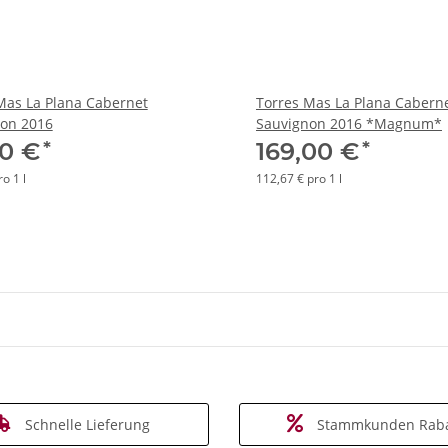
Mas La Plana Cabernet
Torres Mas La Plana Cabern
on 2016
Sauvignon 2016 *Magnum*
*
*
00 €
169,00 €
o 1 l
112,67 € pro 1 l
Schnelle Lieferung
Stammkunden Raba