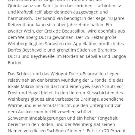
Quintessenz von Saint-Julien beschrieben - farbintensiv
und kraftvoll reif, aber dennoch ausgewogen und
harmonisch. Der Grand Vin benötigt in der Regel 10 Jahre
Reifezeit und kann sich über Jahrzehnte halten. Ein
zweiter Wein, der Croix de Beaucaillou, wird ebenfalls aus
dem Weinberg Ducru gewonnen. Der 75 Hektar große
Weinberg liegt im Südosten der Appellation, nördlich des
Dorfes Beychevelle und grenzt im Süden an Branaire-
Ducru und Beychevelle, im Norden an Léoville und Langoa
Barton.
Das Schloss und das Weingut Ducru-Beaucaillou liegen
relativ nah an der breiten Mündung der Gironde, die das
lokale Mikroklima mildert und einen gewissen Schutz vor
Frost und Hagel bietet. In den tieferen Kiesschichten des
Weinbergs gibt es eine verbesserte Drainage, abendliche
Wärme und eine Schutzschicht, die den Untergrund vor
dem Austrocknen bei Hitzewellen schützt.
Schwemmlandablagerungen und ein hoher Tongehalt
bereichern den Boden, und der Weinberg hat seinen
Namen von diesen "schönen Steinen". Er ist zu 70 Prozent