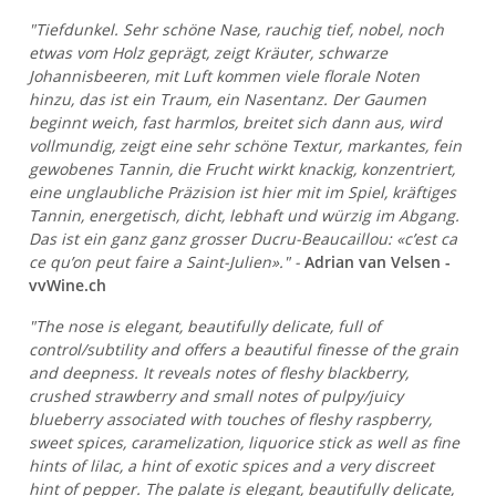
"Tiefdunkel. Sehr schöne Nase, rauchig tief, nobel, noch
etwas vom Holz geprägt, zeigt Kräuter, schwarze
Johannisbeeren, mit Luft kommen viele florale Noten
hinzu, das ist ein Traum, ein Nasentanz. Der Gaumen
beginnt weich, fast harmlos, breitet sich dann aus, wird
vollmundig, zeigt eine sehr schöne Textur, markantes, fein
gewobenes Tannin, die Frucht wirkt knackig, konzentriert,
eine unglaubliche Präzision ist hier mit im Spiel, kräftiges
Tannin, energetisch, dicht, lebhaft und würzig im Abgang.
Das ist ein ganz ganz grosser Ducru-Beaucaillou: «c’est ca
ce qu’on peut faire a Saint-Julien»." -
Adrian van Velsen -
vvWine.ch
"The nose is elegant, beautifully delicate, full of
control/subtility and offers a beautiful finesse of the grain
and deepness. It reveals notes of fleshy blackberry,
crushed strawberry and small notes of pulpy/juicy
blueberry associated with touches of fleshy raspberry,
sweet spices, caramelization, liquorice stick as well as fine
hints of lilac, a hint of exotic spices and a very discreet
hint of pepper. The palate is elegant, beautifully delicate,