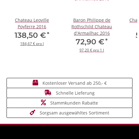
Chateau Leoville
Baron Philippe de
Chat
Poyferre 2016
Rothschild Chateau
d'Armailhac 2016
*
138,50 €
*
72,90 €
184,67 € pro l
97,20 € pro 1 l
Kostenloser Versand ab 250,- €
Schnelle Lieferung
Stammkunden Rabatte
Sorgsam ausgewähltes Sortiment