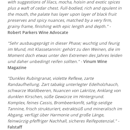
with suggestions of lilacs, mocha, hoisin and exotic spices
plus a waft of cedar chest. Full-bodied, rich and opulent in
the mouth, the palate has layer upon layer of black fruit
preserves and spicy nuances, matched by a very firm,
grainy frame, finishing with epic length and depth." -
Robert Parkers Wine Advocate
"Sehr ausbaugeprägt in dieser Phase; wuchtig und feurig
im Mund, mit Klassetannin: gehört zu den Weinen, die im
Moment doch etwas unter den Extremen des Jahres leiden
und daher unbedingt reifen sollten." -
Vinum Wine
Magazine
"Dunkles Rubingranat, violette Reflexe, zarte
Randaufhellung. Zart tabakig unterlegter Edelholzhauch,
schwarze Waldbeeren, Nuancen von Lakritze, Anklang von
dunklen Kirschen, süße Gewürze im Hintergrund.
Komplex, feines Cassis, Brombeerkonfit, saftig-seidige
Tannine, frisch strukturiert, extraktsüß und mineralisch im
Abgang, verfügt über Harmonie und große Länge,
feinwürzig-pfeffriger Nachhall, sicheres Reifepotenzial." -
Falstaff