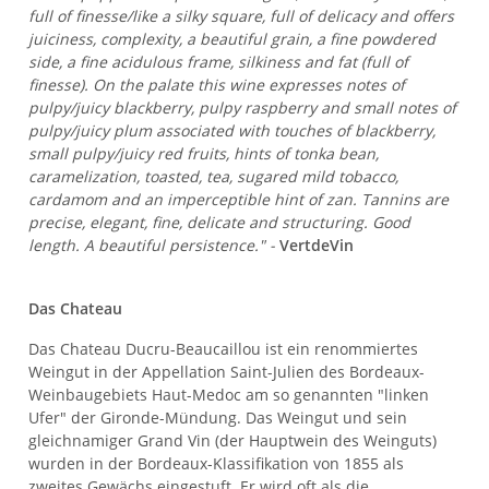
full of finesse/like a silky square, full of delicacy and offers
juiciness, complexity, a beautiful grain, a fine powdered
side, a fine acidulous frame, silkiness and fat (full of
finesse). On the palate this wine expresses notes of
pulpy/juicy blackberry, pulpy raspberry and small notes of
pulpy/juicy plum associated with touches of blackberry,
small pulpy/juicy red fruits, hints of tonka bean,
caramelization, toasted, tea, sugared mild tobacco,
cardamom and an imperceptible hint of zan. Tannins are
precise, elegant, fine, delicate and structuring. Good
length. A beautiful persistence." -
VertdeVin
Das Chateau
Das Chateau Ducru-Beaucaillou ist ein renommiertes
Weingut in der Appellation Saint-Julien des Bordeaux-
Weinbaugebiets Haut-Medoc am so genannten "linken
Ufer" der Gironde-Mündung. Das Weingut und sein
gleichnamiger Grand Vin (der Hauptwein des Weinguts)
wurden in der Bordeaux-Klassifikation von 1855 als
zweites Gewächs eingestuft. Er wird oft als die