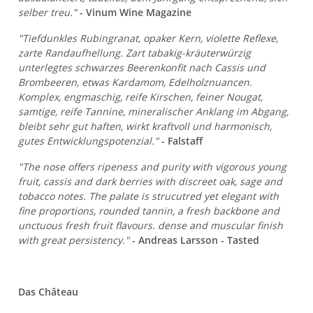
selber treu."
- Vinum Wine Magazine
"Tiefdunkles Rubingranat, opaker Kern, violette Reflexe,
zarte Randaufhellung. Zart tabakig-kräuterwürzig
unterlegtes schwarzes Beerenkonfit nach Cassis und
Brombeeren, etwas Kardamom, Edelholznuancen.
Komplex, engmaschig, reife Kirschen, feiner Nougat,
samtige, reife Tannine, mineralischer Anklang im Abgang,
bleibt sehr gut haften, wirkt kraftvoll und harmonisch,
gutes Entwicklungspotenzial."
- Falstaff
"The nose offers ripeness and purity with vigorous young
fruit, cassis and dark berries with discreet oak, sage and
tobacco notes. The palate is strucutred yet elegant with
fine proportions, rounded tannin, a fresh backbone and
unctuous fresh fruit flavours. dense and muscular finish
with great persistency."
- Andreas Larsson - Tasted
Das Château