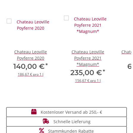
Chateau Leoville
Chateau Leoville
Chate
Poyferre 2020
Poyferre 2021
*Magnum*
*
140,00 €
6
*
235,00 €
186,67 € pro 1 l
156,67 € pro 1 l
Kostenloser Versand ab 250,- €
Schnelle Lieferung
Stammkunden Rabatte