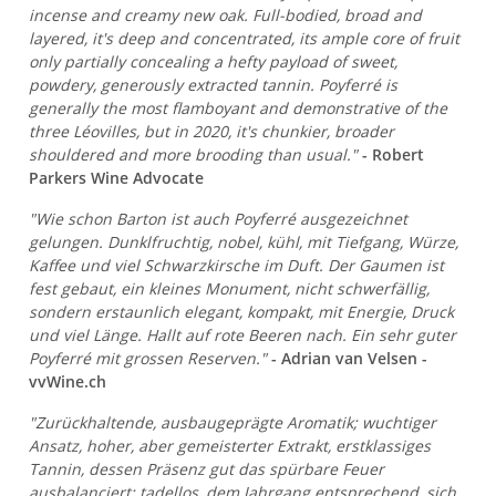
incense and creamy new oak. Full-bodied, broad and
layered, it's deep and concentrated, its ample core of fruit
only partially concealing a hefty payload of sweet,
powdery, generously extracted tannin. Poyferré is
generally the most flamboyant and demonstrative of the
three Léovilles, but in 2020, it's chunkier, broader
shouldered and more brooding than usual."
- Robert
Parkers Wine Advocate
"Wie schon Barton ist auch Poyferré ausgezeichnet
gelungen. Dunklfruchtig, nobel, kühl, mit Tiefgang, Würze,
Kaffee und viel Schwarzkirsche im Duft. Der Gaumen ist
fest gebaut, ein kleines Monument, nicht schwerfällig,
sondern erstaunlich elegant, kompakt, mit Energie, Druck
und viel Länge. Hallt auf rote Beeren nach. Ein sehr guter
Poyferré mit grossen Reserven."
- Adrian van Velsen -
vvWine.ch
"Zurückhaltende, ausbaugeprägte Aromatik; wuchtiger
Ansatz, hoher, aber gemeisterter Extrakt, erstklassiges
Tannin, dessen Präsenz gut das spürbare Feuer
ausbalanciert; tadellos, dem Jahrgang entsprechend, sich