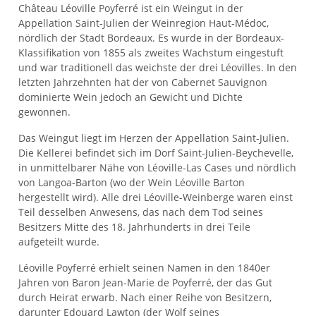
Château Léoville Poyferré ist ein Weingut in der
Appellation Saint-Julien der Weinregion Haut-Médoc,
nördlich der Stadt Bordeaux. Es wurde in der Bordeaux-
Klassifikation von 1855 als zweites Wachstum eingestuft
und war traditionell das weichste der drei Léovilles. In den
letzten Jahrzehnten hat der von Cabernet Sauvignon
dominierte Wein jedoch an Gewicht und Dichte
gewonnen.
Das Weingut liegt im Herzen der Appellation Saint-Julien.
Die Kellerei befindet sich im Dorf Saint-Julien-Beychevelle,
in unmittelbarer Nähe von Léoville-Las Cases und nördlich
von Langoa-Barton (wo der Wein Léoville Barton
hergestellt wird). Alle drei Léoville-Weinberge waren einst
Teil desselben Anwesens, das nach dem Tod seines
Besitzers Mitte des 18. Jahrhunderts in drei Teile
aufgeteilt wurde.
Léoville Poyferré erhielt seinen Namen in den 1840er
Jahren von Baron Jean-Marie de Poyferré, der das Gut
durch Heirat erwarb. Nach einer Reihe von Besitzern,
darunter Edouard Lawton (der Wolf seines