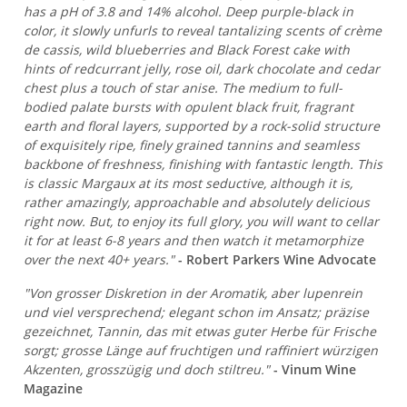
has a pH of 3.8 and 14% alcohol. Deep purple-black in
color, it slowly unfurls to reveal tantalizing scents of crème
de cassis, wild blueberries and Black Forest cake with
hints of redcurrant jelly, rose oil, dark chocolate and cedar
chest plus a touch of star anise. The medium to full-
bodied palate bursts with opulent black fruit, fragrant
earth and floral layers, supported by a rock-solid structure
of exquisitely ripe, finely grained tannins and seamless
backbone of freshness, finishing with fantastic length. This
is classic Margaux at its most seductive, although it is,
rather amazingly, approachable and absolutely delicious
right now. But, to enjoy its full glory, you will want to cellar
it for at least 6-8 years and then watch it metamorphize
over the next 40+ years."
- Robert Parkers Wine Advocate
"Von grosser Diskretion in der Aromatik, aber lupenrein
und viel versprechend; elegant schon im Ansatz; präzise
gezeichnet, Tannin, das mit etwas guter Herbe für Frische
sorgt; grosse Länge auf fruchtigen und raffiniert würzigen
Akzenten, grosszügig und doch stiltreu."
- Vinum Wine
Magazine