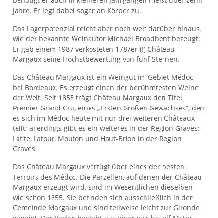
benötigt er auch in kleineren Jahrgängen meist über zehn
Jahre. Er legt dabei sogar an Körper zu.
Das Lagerpotenzial reicht aber noch weit darüber hinaus,
wie der bekannte Weinautor Michael Broadbent bezeugt:
Er gab einem 1987 verkosteten 1787er (!) Château
Margaux seine Höchstbewertung von fünf Sternen.
Das Château Margaux ist ein Weingut im Gebiet Médoc
bei Bordeaux. Es erzeugt einen der berühmtesten Weine
der Welt. Seit 1855 trägt Château Margaux den Titel
Premier Grand Cru, eines „Ersten Großen Gewächses“, den
es sich im Médoc heute mit nur drei weiteren Châteaux
teilt; allerdings gibt es ein weiteres in der Region Graves:
Lafite, Latour, Mouton und Haut-Brion in der Region
Graves.
Das Château Margaux verfügt über eines der besten
Terroirs des Médoc. Die Parzellen, auf denen der Château
Margaux erzeugt wird, sind im Wesentlichen dieselben
wie schon 1855. Sie befinden sich ausschließlich in der
Gemeinde Margaux und sind teilweise leicht zur Gironde
geneigt. Der Boden besteht aus einer vier bis elf Meter