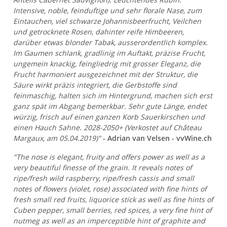
Intensive, noble, feinduftige und sehr florale Nase, zum
Eintauchen, viel schwarze Johannisbeerfrucht, Veilchen
und getrocknete Rosen, dahinter reife Himbeeren,
darüber etwas blonder Tabak, ausserordentlich komplex.
Im Gaumen schlank, gradlinig im Auftakt, präzise Frucht,
ungemein knackig, feingliedrig mit grosser Eleganz, die
Frucht harmoniert ausgezeichnet mit der Struktur, die
Säure wirkt präzis integriert, die Gerbstoffe sind
feinmaschig, halten sich im Hintergrund, machen sich erst
ganz spät im Abgang bemerkbar. Sehr gute Länge, endet
würzig, frisch auf einen ganzen Korb Sauerkirschen und
einen Hauch Sahne. 2028-2050+ (Verkostet auf Château
Margaux, am 05.04.2019)"
- Adrian van Velsen - vvWine.ch
"The nose is elegant, fruity and offers power as well as a
very beautiful finesse of the grain. It reveals notes of
ripe/fresh wild raspberry, ripe/fresh cassis and small
notes of flowers (violet, rose) associated with fine hints of
fresh small red fruits, liquorice stick as well as fine hints of
Cuben pepper, small berries, red spices, a very fine hint of
nutmeg as well as an imperceptible hint of graphite and