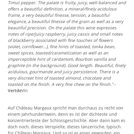
Timut pepper. The palate is fruity, juicy, well-balanced and
offers a beautiful definition, a mineral/finely acidulous
frame, a very beautiful finesse, tension, a beautiful
elegance, a beautiful finesse of the grain as well as a very
beautiful precision. On the palate this wine expresses
notes of ripe/juicy raspberry, juicy cassis and small notes
of blackberry associated with fine touches of flowers
(violet, cornflower…), fine hints of toasted, tonka bean,
sweet spices, toasted/caramelization as well as an
imperceptible hint of cardamom, Bourbon vanilla and
graphite (in the background). Good length. Beautiful, finely
acidulous, gourmande and juicy persistence. There is a
very discreet hint of toasted almond, chocolate and
toasted on the finish. A very fine chew on the finish."
-
Vertde
Vin
Auf Château Margaux spricht man durchaus zu recht von
einem Jahrhundertwein, denn es ist der dichteste und
konzentrierteste der Schlossgeschichte. Aber dann kam es
doch noch, dieses Verspielte, dieses tänzerische, typisch
für Château Margaux. Und so ist er eines geworden, ein