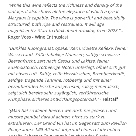
"While this wine reflects the richness and density of the
vintage, it also shows all the elegance of which a great
Margaux is capable. The wine is powerful and beautifully
structured, both ripe and restrained. It will age
magnificently. Start to think about drinking from 2028."
-
Roger Voss - Wine Enthusia
st
"Dunkles Rubingranat, opaker Kern, violette Reflexe, feiner
Wasserrand. Süße tabakige Nuancen, saftige schwarze
Beerenfrucht, zart nach Cassis und Lakitze, feiner
Edelholztouch, rotbeerige Noten unterlegt, öffnet sich gut
mit etwas Luft. Saftig, reife Herzkirschen, Brombeerkonfit,
seidige, tragende Tannine, rotbeerig und mit einer
bezaubernden Frische ausgerüstet, salzig-mineralisch,
zeigt sich bereits sehr zugänglich, verführerische
Frühphase, sicheres Entwicklungspotenzial."
- Falstaff
"(Man hat so kleine Beeren wie noch nie gelesen und
musste penibel darauf achten, nicht zu stark zu
extrahieren. Der Grand Vin hat im Gegensatz zum Pavillon
Rouge «nur» 14% Alkohol aufgrund eines relativ hohen
Anteils Cabernet Sauvignon): Leuchtendes Rubin.