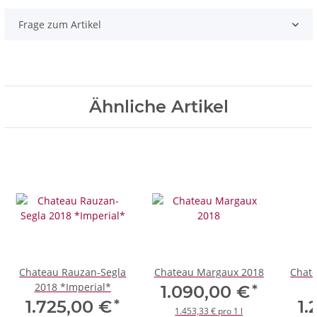
Frage zum Artikel
Ähnliche Artikel
Chateau Rauzan-Segla
Chateau Margaux 2018
Chat
2018 *Imperial*
*
1.090,00 €
*
1.725,00 €
1.
1.453,33 € pro 1 l