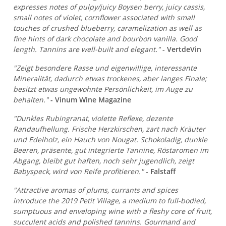
expresses notes of pulpy/juicy Boysen berry, juicy cassis,
small notes of violet, cornflower associated with small
touches of crushed blueberry, caramelization as well as
fine hints of dark chocolate and bourbon vanilla. Good
length. Tannins are well-built and elegant."
- VertdeVin
"Zeigt besondere Rasse und eigenwillige, interessante
Mineralität, dadurch etwas trockenes, aber langes Finale;
besitzt etwas ungewohnte Persönlichkeit, im Auge zu
behalten."
- Vinum Wine Magazine
"Dunkles Rubingranat, violette Reflexe, dezente
Randaufhellung. Frische Herzkirschen, zart nach Kräuter
und Edelholz, ein Hauch von Nougat. Schokoladig, dunkle
Beeren, präsente, gut integrierte Tannine, Röstaromen im
Abgang, bleibt gut haften, noch sehr jugendlich, zeigt
Babyspeck, wird von Reife profitieren."
- Falstaff
"Attractive aromas of plums, currants and spices
introduce the 2019 Petit Village, a medium to full-bodied,
sumptuous and enveloping wine with a fleshy core of fruit,
succulent acids and polished tannins. Gourmand and