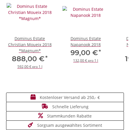
Dominus Estate
Dominus Estate
D
Christian Moueix 2018
Napanook 2018
N
*Magnum*
*
99,00 €
*
888,00 €
1
132,00 € pro 1 l
592,00 € pro 1 l
Kostenloser Versand ab 250,- €
Schnelle Lieferung
Stammkunden Rabatte
Sorgsam ausgewähltes Sortiment