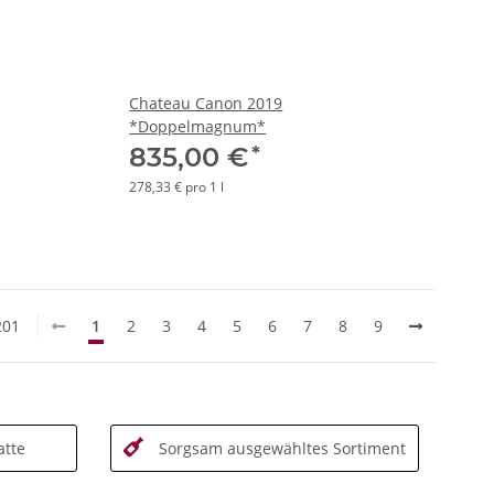
Chateau Canon 2019
*Doppelmagnum*
*
835,00 €
278,33 € pro 1 l
201
1
2
3
4
5
6
7
8
9
tte
Sorgsam ausgewähltes Sortiment