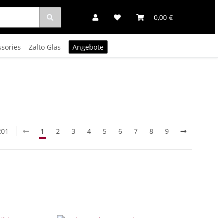
0,00 €
ssories
Zalto Glas
Angebote
201
1
2
3
4
5
6
7
8
9