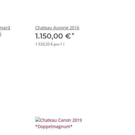
eyard
Chateau Ausone 2016
0
*
1.150,00 €
1.533,33 € pro 1 l