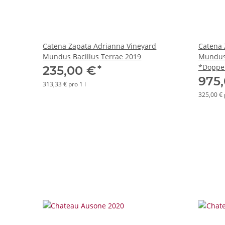
Catena Zapata Adrianna Vineyard
Catena 
Mundus Bacillus Terrae 2019
Mundus 
*Doppe
*
235,00 €
975
313,33 € pro 1 l
325,00 € 