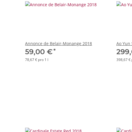
Annonce de Belair-Monange 2018
Ao Yun 
*
59,00 €
299
78,67 € pro 1 l
398,67 € 