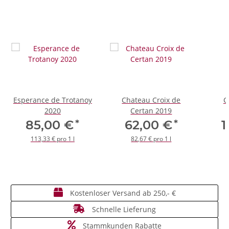
Esperance de Trotanoy
Chateau Croix de
C
2020
Certan 2019
*
*
85,00 €
62,00 €
1
113,33 € pro 1 l
82,67 € pro 1 l
Kostenloser Versand ab 250,- €
Schnelle Lieferung
Stammkunden Rabatte