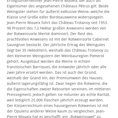
Erfolgsunternehmer Jean-Pierre Moueix, der auch als
Eigentümer des angesehenen Châteaus Pétrus gilt. Beide
Weingüter stehen für äußerst exklusive Weine, welche die
Klasse und Größe edler Bordeauxweine widerspiegeln.
Jean-Pierre Moueix führt das Château Trotanoy seit 1953.
90 Prozent des 7,2 Hektar großen Anwesens werden von
der Rotweinsorte Merlot dominiert. Der Rest des
prachtvollen Anwesens ist mit der Rotweinsorte Cabernet
Sauvignon bestockt. Der jährliche Ertrag des Weingutes
liegt bei 35 Hektolitern, weshalb das Château Trotanoy zu
den kleineren Weingütern der Weinbauregion Pomerol
gehört. Ausgebaut werden die Weine in echten
französischen Barriques, die entweder jährlich oder alle
zwei Jahre ersetzt werden. Das ist auch der Grund,
weshalb der Grand Vin, der Premiumwein des Hauses,
äußerst lagerungsfähig ist. Zwar liegen die Rotweine, die
die Eigenschaften zweier Rebsorten vereinen, im mittleren
Preissegment, jedoch gelten sie mitunter als echte Rarität,
weil lediglich 25.000 Flaschen jährlich erzeugt werden.
Der Körperreichtum eines hauseigenen Rotweines ist mit
der Opulenz anderer Weine kaum zu vergleichen. Jean-
Pierre Moueix hat es geschafft, ein „Rotweinjuwel“ zu