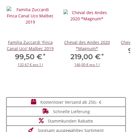
Familia Zuccardi 'Finca
Cheval des Andes 2020
Cheva
Canal Uco' Malbec 2019
*Magnum*
*
*
99,50 €
219,00 €
132,67 € pro 1 l
146,00 € pro 1 l
Kostenloser Versand ab 250,- €
Schnelle Lieferung
Stammkunden Rabatte
Sorgsam ausgewähltes Sortiment