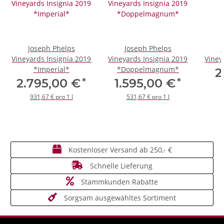
Joseph Phelps
Joseph Phelps
Vineyards Insignia 2019
Vineyards Insignia 2019
Viney
*Imperial*
*Doppelmagnum*
2
*
*
2.795,00 €
1.595,00 €
931,67 € pro 1 l
531,67 € pro 1 l
Kostenloser Versand ab 250,- €
Schnelle Lieferung
Stammkunden Rabatte
Sorgsam ausgewähltes Sortiment