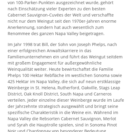
von 100-Parker-Punkten ausgezeichnet wurde, gehört
nach Einschätzung vieler Experten zu den besten
Cabernet Sauvignon-Cuvées der Welt und verschaffte
nicht nur dem Weingut seit den 1970er-Jahren enorme
Anerkennung, sondern hat auch wesentlich zum
Renommee des ganzen Napa Valley beigetragen.
Im Jahr 1998 trat Bill, der Sohn von Joseph Phelps, nach
einer erfolgreichen Anwaltskarriere in das
Familienunternehmen ein und führt das Weingut seitdem
mit großem Engagement für außergewöhnliche
Weinqualität weiter. Heute bewirtschaftet die Familie
Phelps 100 Hektar Rebfläche im westlichen Sonoma sowie
425 Hektar im Napa Valley, die sich auf neun erstklassige
Weinberge in St. Helena, Rutherford, Oakville, Stags Leap
District, Oak Knoll District, South Napa und Carneros
verteilen. Jeder einzelne dieser Weinberge wurde im Laufe
der Jahrzehnte strategisch ausgewählt und bringt seine
spezifische Charakteristik in die Weine ein. Während im
Napa Valley die Rebsorten Cabernet Sauvignon, Merlot
und Syrah die Hauptrolle spielen, sind in Sonoma Pinot
Noir und Chardonnay von besonderer Bedeutung.