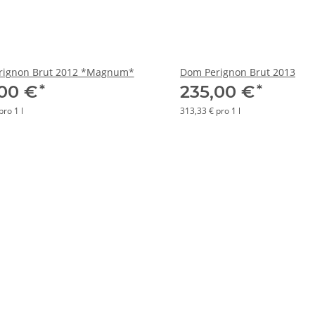
rignon Brut 2012 *Magnum*
Dom Perignon Brut 2013
*
*
,00 €
235,00 €
pro 1 l
313,33 € pro 1 l