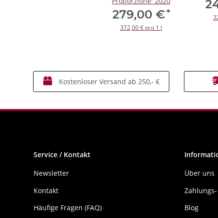
Proporzione' 2020
2
*
279,00 €
3
372,00 € pro 1 l
Kostenloser Versand ab 250,- €
Service / Kontakt
Informati
Newsletter
Über uns
Kontakt
Zahlungs-
Häufige Fragen (FAQ)
Blog