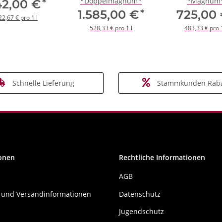
*Doppelmagnum*
*Magnum
*
42,00 €
*
1.585,00 €
725,00
22,67 € pro 1 l
528,33 € pro 1 l
483,33 € pro 1
Schnelle Lieferung
Stammkunden Raba
onen
Rechtliche Informationen
AGB
 und Versandinformationen
Datenschutz
Jugendschutz