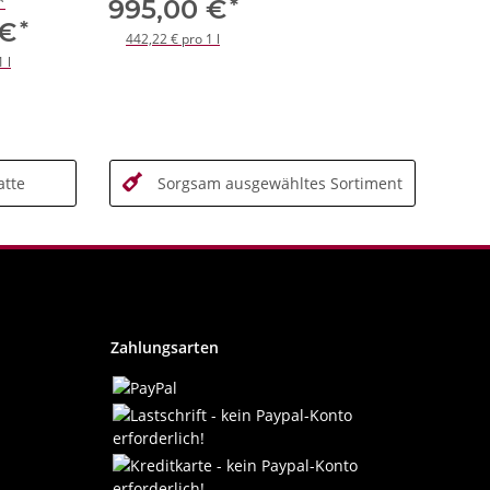
*
*
995,00 €
*
 €
442,22 € pro 1 l
 l
tte
Sorgsam ausgewähltes Sortiment
Zahlungsarten