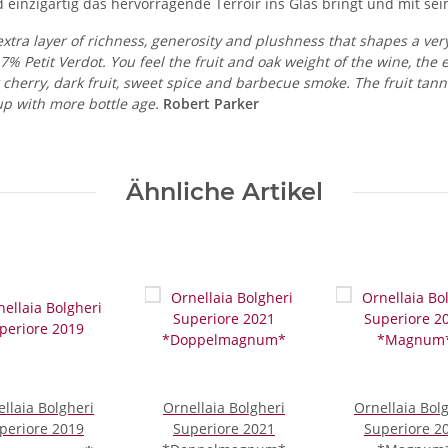
einzigartig das hervorragende Terroir ins Glas bringt und mit sein
 extra layer of richness, generosity and plushness that shapes a v
Petit Verdot. You feel the fruit and oak weight of the wine, the e
 cherry, dark fruit, sweet spice and barbecue smoke. The fruit tann
up with more bottle age.
Robert Parker
Ähnliche Artikel
llaia Bolgheri
Ornellaia Bolgheri
Ornellaia Bol
periore 2019
Superiore 2021
Superiore 2021