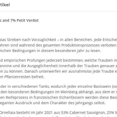
tikel
c and 7% Petit Verdot
as Streben nach Vorzüglichkeit – in allen Bereichen. Jede Entschei
rfahren sind während des gesamten Produktionsprozesses verboten 
ischen Bedingungen in diesem besonderen Jahr zu lesen.
 empirischen Prüfungen jederzeit bestimmen, welche Trauben in 
 Tannine und die Ausgeglichenheit innerhalb der Trauben genauer
egen zu können. Danach unterwerfen wir ausnahmslos jede Traube 
en Pflanzenresten befreit.
er in verschiedenen Tanks, wodurch jeder einzelne Basiswein (vo
on den besonderen Bedingungen im Weinberg abhängt, aus dem er 
gen Reifeprozess in französischen Eichenfässern werden diese B
eleganten Ausdruck und dem Charakter des Jahrgangs selbst.
 Ornellaia besteht im Jahr 2021 aus 53% Cabernet Sauvignon, 25% M