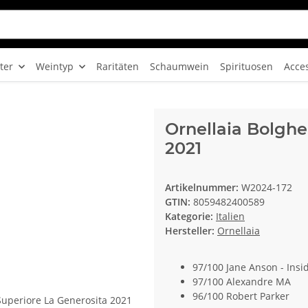
ter
Weintyp
Raritäten
Schaumwein
Spirituosen
Acce
Ornellaia Bolgher
2021
Artikelnummer:
W2024-172
GTIN:
8059482400589
Kategorie:
Italien
Hersteller:
Ornellaia
97/100 Jane Anson - Ins
97/100 Alexandre MA
96/100 Robert Parker