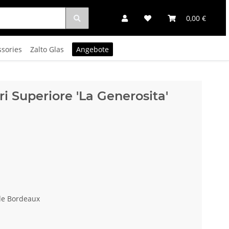
0,00 €
ssories
Zalto Glas
Angebote
i Superiore 'La Generosita'
ide Bordeaux