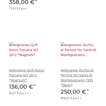
OHK
*
358,00 €
119,33 € pro l
Avignonesi Grifi Rosso
Avignonesi Occhio di
Toscana IGT 2012
Pernice Vin Santo di
*Magnum*
Montepulciano 1995
*Demi*
*
136,00 €
*
250,00 €
90,67 € pro 1 l
666,67 € pro 1 l