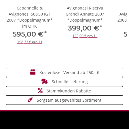
Capannelle &
Avignonesi Riserva
Avignonesi 50&50 IGT
Grandi Annate 2007
Avig
2007 *Doppelmagnum*
*Doppelmagnum*
2008
im OHK
*
399,00 €
*
595,00 €
5
133,00 € pro 1 l
198,33 € pro 1 l
Kostenloser Versand ab 250,- €
Schnelle Lieferung
Stammkunden Rabatte
Sorgsam ausgewähltes Sortiment