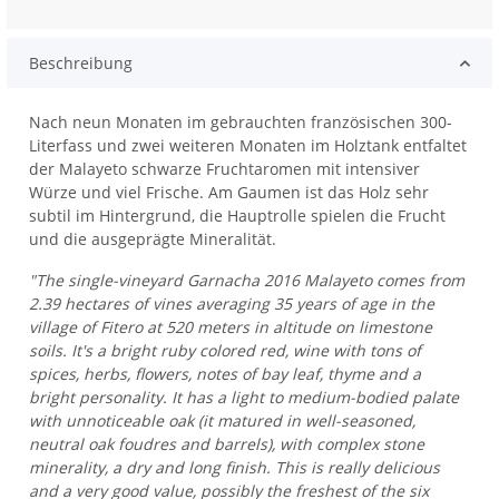
Beschreibung
Nach neun Monaten im gebrauchten französischen 300-
Literfass und zwei weiteren Monaten im Holztank entfaltet
der Malayeto schwarze Fruchtaromen mit intensiver
Würze und viel Frische. Am Gaumen ist das Holz sehr
subtil im Hintergrund, die Hauptrolle spielen die Frucht
und die ausgeprägte Mineralität.
"The single-vineyard Garnacha 2016 Malayeto comes from
2.39 hectares of vines averaging 35 years of age in the
village of Fitero at 520 meters in altitude on limestone
soils. It's a bright ruby colored red, wine with tons of
spices, herbs, flowers, notes of bay leaf, thyme and a
bright personality. It has a light to medium-bodied palate
with unnoticeable oak (it matured in well-seasoned,
neutral oak foudres and barrels), with complex stone
minerality, a dry and long finish. This is really delicious
and a very good value, possibly the freshest of the six