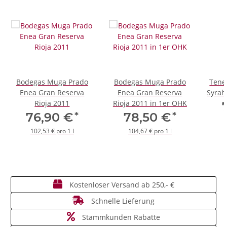
Bodegas Muga Prado
Bodegas Muga Prado
Tene
Enea Gran Reserva
Enea Gran Reserva
Syrah
Rioja 2011
Rioja 2011 in 1er OHK
*
*
76,90 €
78,50 €
102,53 € pro 1 l
104,67 € pro 1 l
Kostenloser Versand ab 250,- €
Schnelle Lieferung
Stammkunden Rabatte