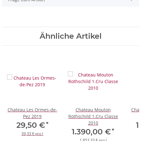
Ähnliche Artikel
Chateau Les Ormes-de-
Chateau Mouton
Chat
Pez 2019
Rothschild 1.Cru Classe
2010
*
29,50 €
1
*
1.390,00 €
39,33 € pro l
1.853,33 € pro l