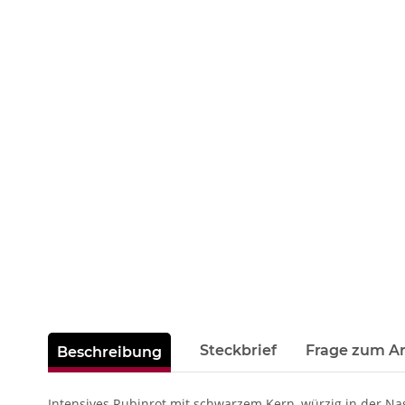
weitere Registerkarten anzeigen
Steckbrief
Frage zum Ar
Beschreibung
Intensives Rubinrot mit schwarzem Kern, würzig in der N