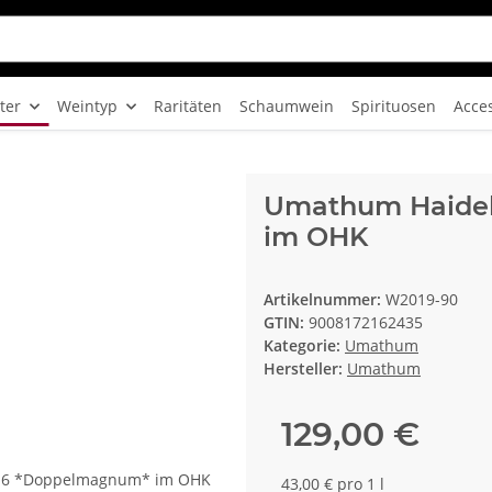
ter
Weintyp
Raritäten
Schaumwein
Spirituosen
Acce
Umathum Haide
im OHK
Artikelnummer:
W2019-90
GTIN:
9008172162435
Kategorie:
Umathum
Hersteller:
Umathum
129,00 €
43,00 € pro 1 l