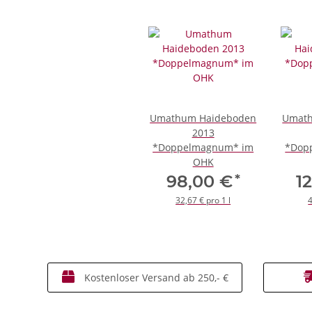
Umathum Haideboden
Umath
2013
*Doppelmagnum* im
*Dop
OHK
*
98,00 €
1
32,67 € pro 1 l
4
Kostenloser Versand ab 250,- €