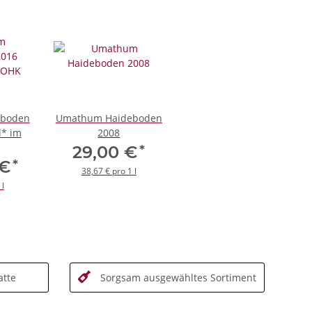
eboden
Umathum Haideboden
l* im
2008
*
29,00 €
*
 €
38,67 € pro 1 l
 l
tte
Sorgsam ausgewähltes Sortiment