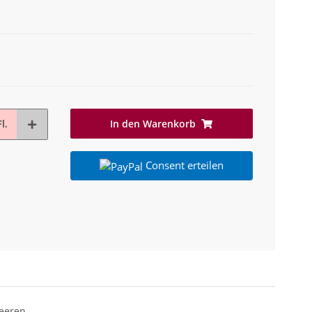
In den Warenkorb
l.
Consent erteilen
eeren,