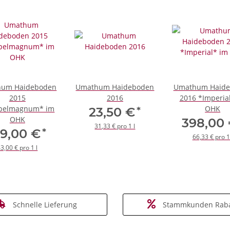
um Haideboden
Umathum Haideboden
Umathum Haid
2015
2016
2016 *Imperia
pelmagnum* im
OHK
*
23,50 €
OHK
398,00
31,33 € pro 1 l
*
29,00 €
66,33 € pro 1
3,00 € pro 1 l
Schnelle Lieferung
Stammkunden Raba