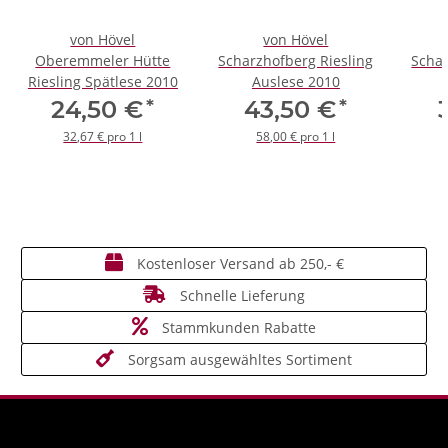
von Hövel
von Hövel
Oberemmeler Hütte
Scharzhofberg Riesling
Schar
Riesling Spätlese 2010
Auslese 2010
*
*
24,50 €
43,50 €
32,67 € pro 1 l
58,00 € pro 1 l
Kostenloser Versand ab 250,- €
Schnelle Lieferung
Stammkunden Rabatte
Sorgsam ausgewähltes Sortiment