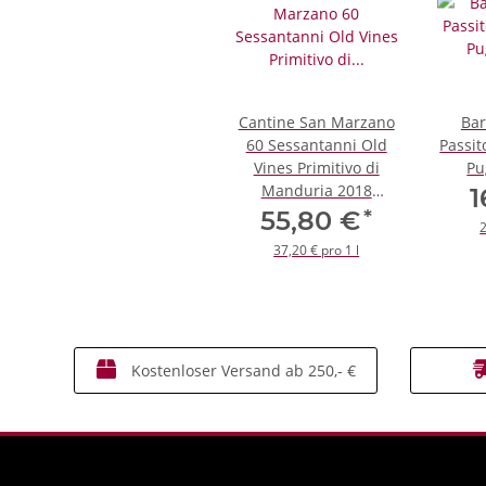
Cantine San Marzano
Bar
60 Sessantanni Old
Passit
Vines Primitivo di
Pu
Manduria 2018
1
*Magnum*
*
55,80 €
2
37,20 € pro 1 l
Kostenloser Versand ab 250,- €