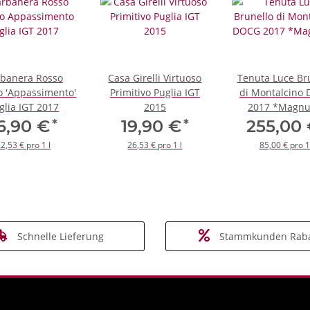
banera Rosso
Casa Girelli Virtuoso
Tenuta Luce Br
o 'Appassimento'
Primitivo Puglia IGT
di Montalcino
glia IGT 2017
2015
2017 *Magn
*
*
6,90 €
19,90 €
255,00
2,53 € pro 1 l
26,53 € pro 1 l
85,00 € pro 1
Schnelle Lieferung
Stammkunden Raba