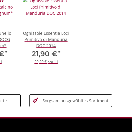
unello
Ognissole Essentia Loci
 DOCG
Primitivo di Manduria
um*
DOC 2014
*
*
 €
21,90 €
 l
29,20 € pro 1 l
tte
Sorgsam ausgewähltes Sortiment