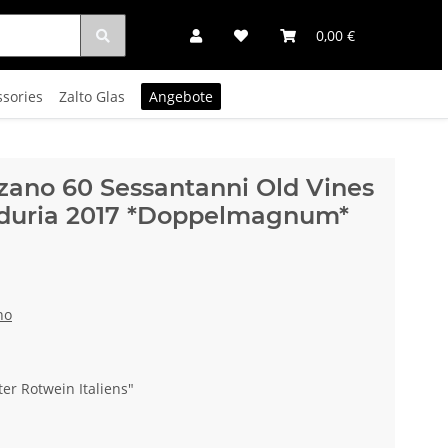
0,00 €
ssories
Zalto Glas
Angebote
zano 60 Sessantanni Old Vines
nduria 2017 *Doppelmagnum*
no
er Rotwein Italiens"