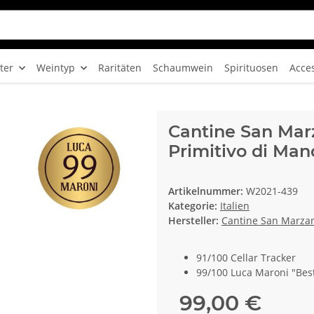
ter
Weintyp
Raritäten
Schaumwein
Spirituosen
Acce
Cantine San Mar
Primitivo di Ma
Artikelnummer:
W2021-439
Kategorie:
Italien
Hersteller:
Cantine San Marza
91/100 Cellar Tracker
99/100 Luca Maroni "Best
99,00 €