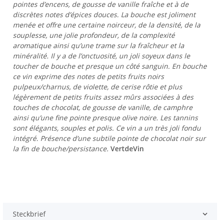
pointes d’encens, de gousse de vanille fraîche et à de
discrètes notes d’épices douces. La bouche est joliment
menée et offre une certaine noirceur, de la densité, de la
souplesse, une jolie profondeur, de la complexité
aromatique ainsi qu’une trame sur la fraîcheur et la
minéralité. Il y a de l’onctuosité, un joli soyeux dans le
toucher de bouche et presque un côté sanguin. En bouche
ce vin exprime des notes de petits fruits noirs
pulpeux/charnus, de violette, de cerise rôtie et plus
légèrement de petits fruits assez mûrs associées à des
touches de chocolat, de gousse de vanille, de camphre
ainsi qu’une fine pointe presque olive noire. Les tannins
sont élégants, souples et polis. Ce vin a un très joli fondu
intégré. Présence d’une subtile pointe de chocolat noir sur
la fin de bouche/persistance.
VertdeVin
Steckbrief