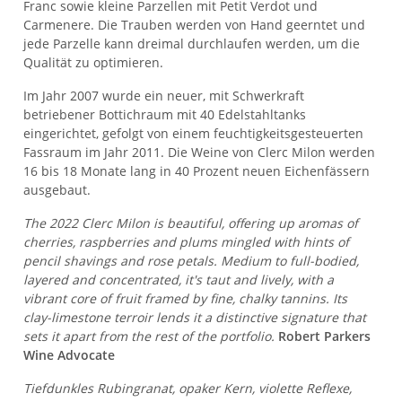
Franc sowie kleine Parzellen mit Petit Verdot und
Carmenere. Die Trauben werden von Hand geerntet und
jede Parzelle kann dreimal durchlaufen werden, um die
Qualität zu optimieren.
Im Jahr 2007 wurde ein neuer, mit Schwerkraft
betriebener Bottichraum mit 40 Edelstahltanks
eingerichtet, gefolgt von einem feuchtigkeitsgesteuerten
Fassraum im Jahr 2011. Die Weine von Clerc Milon werden
16 bis 18 Monate lang in 40 Prozent neuen Eichenfässern
ausgebaut.
The 2022 Clerc Milon is beautiful, offering up aromas of
cherries, raspberries and plums mingled with hints of
pencil shavings and rose petals. Medium to full-bodied,
layered and concentrated, it's taut and lively, with a
vibrant core of fruit framed by fine, chalky tannins. Its
clay-limestone terroir lends it a distinctive signature that
sets it apart from the rest of the portfolio.
Robert Parkers
Wine Advocate
Tiefdunkles Rubingranat, opaker Kern, violette Reflexe,