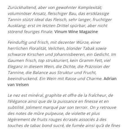
Zurückhaltend, aber von gewohnter Komplexität;
voluminöser Ansatz, fleischiger Bau, das erstklassige
Tannin stützt ideal das Fleisch, sehr langer, fruchtiger
Ausklang; erst im letzten Drittel spürbar, aber nicht
störend feuriges Finale.
Vinum Wine Magazine
Feinduftig und frisch, mit dezenter Würze, einer
herrlichen Floralität, Veilchen, blonder Tabak sowie
schwarze Kirschen und Johannisbeeren, ein Gedicht. Im
Gaumen frisch, top strukturiert, kein Gramm Fett, viel
Eleganz in diesem Wein, die Dichte, die Präzision der
Tannine, die Balance aus Struktur und Frucht,
beeindruckend. Ein Wein mit Rasse und Charme.
Adrian
van Velsen
Le nez est minéral, graphite et offre de la fraîcheur, de
l’élégance ainsi que de la puissance en finesse et en
subtilité. Joliment marqué par son terroir. On y retrouve
des notes de mûre pulpeuse, de violette et plus
légèrement de fruits rouges écrasés associés à des
touches de tabac bond sucré, de fumée ainsi qu’à de fines