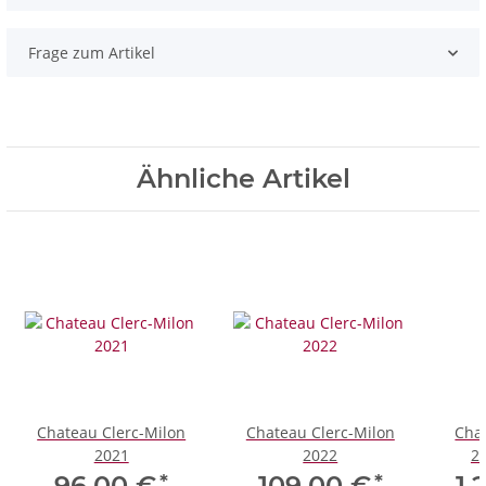
Frage zum Artikel
Ähnliche Artikel
Chateau Clerc-Milon
Chateau Clerc-Milon
Cha
2021
2022
2
*
*
96,00 €
109,00 €
1.