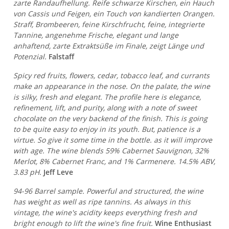
zarte Randaufhellung. Reife schwarze Kirschen, ein Hauch
von Cassis und Feigen, ein Touch von kandierten Orangen.
Straff, Brombeeren, feine Kirschfrucht, feine, integrierte
Tannine, angenehme Frische, elegant und lange
anhaftend, zarte Extraktsüße im Finale, zeigt Länge und
Potenzial.
Falstaff
Spicy red fruits, flowers, cedar, tobacco leaf, and currants
make an appearance in the nose. On the palate, the wine
is silky, fresh and elegant. The profile here is elegance,
refinement, lift, and purity, along with a note of sweet
chocolate on the very backend of the finish. This is going
to be quite easy to enjoy in its youth. But, patience is a
virtue. So give it some time in the bottle. as it will improve
with age. The wine blends 59% Cabernet Sauvignon, 32%
Merlot, 8% Cabernet Franc, and 1% Carmenere. 14.5% ABV,
3.83 pH.
Jeff Leve
94-96 Barrel sample. Powerful and structured, the wine
has weight as well as ripe tannins. As always in this
vintage, the wine's acidity keeps everything fresh and
bright enough to lift the wine's fine fruit.
Wine Enthusiast