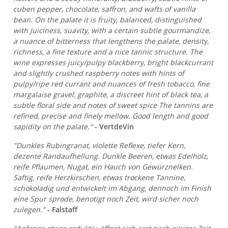
cuben pepper, chocolate, saffron, and wafts of vanilla
bean. On the palate it is fruity, balanced, distinguished
with juiciness, suavity, with a certain subtle gourmandize,
a nuance of bitterness that lengthens the palate, density,
richness, a fine texture and a nice tannic structure. The
wine expresses juicy/pulpy blackberry, bright blackcurrant
and slightly crushed raspberry notes with hints of
pulpy/ripe red currant and nuances of fresh tobacco, fine
margalaise gravel, graphite, a discreet hint of black tea, a
subtle floral side and notes of sweet spice The tannins are
refined, precise and finely mellow. Good length and good
sapidity on the palate."
- VertdeVin
"Dunkles Rubingranat, violette Reflexe, tiefer Kern,
dezente Randaufhellung. Dunkle Beeren, etwas Edelholz,
reife Pflaumen, Nugat, ein Hauch von Gewürznelken.
Saftig, reife Herzkirschen, etwas trockene Tannine,
schokoladig und entwickelt im Abgang, dennoch im Finish
eine Spur sprode, benotigt noch Zeit, wird sicher noch
zulegen."
- Falstaff