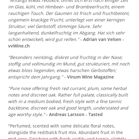
"Anfangs etwas reduktiv, öffnet sich erst nach einiger Zeit
im Glas, kühl, mit Himbeer- und Brombeerfrucht, einem
rauchigen Touch. Der Gaumen ist frisch und fruchtbetont,
ungemein knackige Frucht, unterlegt von einer kernigen
Struktur, viel Gerbstoff, stimmige Säure. Sehr
langanhaltend, dunkelfruchtig im Abgang. Hat sich sehr
schön entwickelt, wird gut reifen."
- Adrian van Velsen -
vvWine.ch
"Besonders reintönig, diskret und fruchtig in der Nase;
stoffig und vollmundig im Mund, gut strukturiert, mit noch
etwas bloss liegenden, etwas harschen Gerbstoffen;
entspricht dem Jahrgang."
- Vinum Wine Magazine
"Pure nose offering fresh red currant, plum, some herbal
notes and discreet oak. Rather full palate, classically built
with in a medium bodied, fresh style with a fine tannic
backbone, discreet oak and good length, understated and
age worthy style."
- Andreas Larsson - Tasted
"Perfumed, scented with some delicate floral notes,
alongside the red/balck fruit mix. Abundant fruit in the
mid-core. Finishing with fresh acidity and tannic, slightly