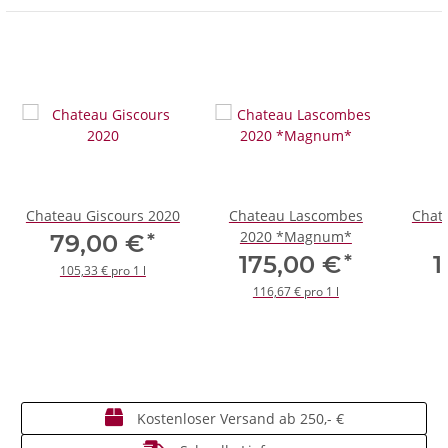
Chateau Giscours 2020
Chateau Lascombes
Chat
2020 *Magnum*
*
79,00 €
*
175,00 €
1
105,33 € pro 1 l
116,67 € pro 1 l
Kostenloser Versand ab 250,- €