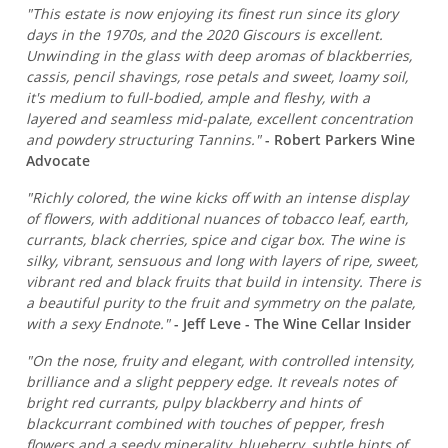
"This estate is now enjoying its finest run since its glory
days in the 1970s, and the 2020 Giscours is excellent.
Unwinding in the glass with deep aromas of blackberries,
cassis, pencil shavings, rose petals and sweet, loamy soil,
it's medium to full-bodied, ample and fleshy, with a
layered and seamless mid-palate, excellent concentration
and powdery structuring Tannins."
- Robert Parkers Wine
Advocate
"Richly colored, the wine kicks off with an intense display
of flowers, with additional nuances of tobacco leaf, earth,
currants, black cherries, spice and cigar box. The wine is
silky, vibrant, sensuous and long with layers of ripe, sweet,
vibrant red and black fruits that build in intensity. There is
a beautiful purity to the fruit and symmetry on the palate,
with a sexy Endnote."
- Jeff Leve - The Wine Cellar Insider
"On the nose, fruity and elegant, with controlled intensity,
brilliance and a slight peppery edge. It reveals notes of
bright red currants, pulpy blackberry and hints of
blackcurrant combined with touches of pepper, fresh
flowers and a seedy minerality, blueberry, subtle hints of