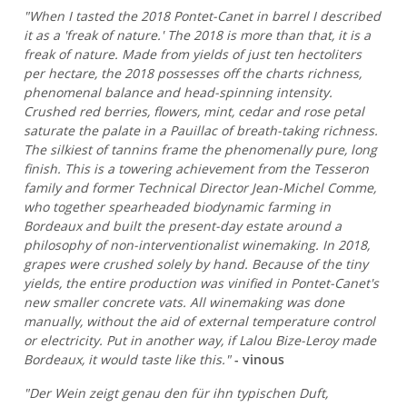
"When I tasted the 2018 Pontet-Canet in barrel I described
it as a 'freak of nature.' The 2018 is more than that, it is a
freak of nature. Made from yields of just ten hectoliters
per hectare, the 2018 possesses off the charts richness,
phenomenal balance and head-spinning intensity.
Crushed red berries, flowers, mint, cedar and rose petal
saturate the palate in a Pauillac of breath-taking richness.
The silkiest of tannins frame the phenomenally pure, long
finish. This is a towering achievement from the Tesseron
family and former Technical Director Jean-Michel Comme,
who together spearheaded biodynamic farming in
Bordeaux and built the present-day estate around a
philosophy of non-interventionalist winemaking. In 2018,
grapes were crushed solely by hand. Because of the tiny
yields, the entire production was vinified in Pontet-Canet's
new smaller concrete vats. All winemaking was done
manually, without the aid of external temperature control
or electricity. Put in another way, if Lalou Bize-Leroy made
Bordeaux, it would taste like this."
- vinous
"Der Wein zeigt genau den für ihn typischen Duft,