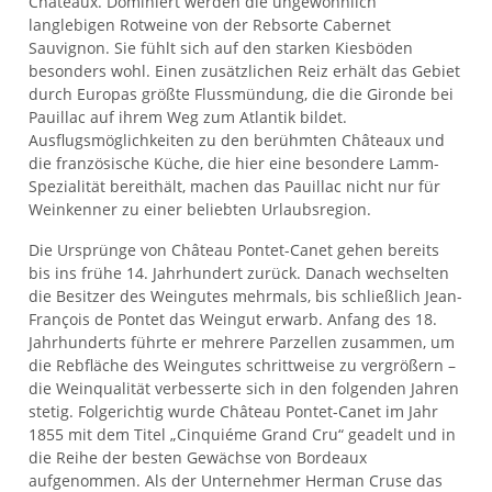
Châteaux. Dominiert werden die ungewöhnlich
langlebigen Rotweine von der Rebsorte Cabernet
Sauvignon. Sie fühlt sich auf den starken Kiesböden
besonders wohl. Einen zusätzlichen Reiz erhält das Gebiet
durch Europas größte Flussmündung, die die Gironde bei
Pauillac auf ihrem Weg zum Atlantik bildet.
Ausflugsmöglichkeiten zu den berühmten Châteaux und
die französische Küche, die hier eine besondere Lamm-
Spezialität bereithält, machen das Pauillac nicht nur für
Weinkenner zu einer beliebten Urlaubsregion.
Die Ursprünge von Château Pontet-Canet gehen bereits
bis ins frühe 14. Jahrhundert zurück. Danach wechselten
die Besitzer des Weingutes mehrmals, bis schließlich Jean-
François de Pontet das Weingut erwarb. Anfang des 18.
Jahrhunderts führte er mehrere Parzellen zusammen, um
die Rebfläche des Weingutes schrittweise zu vergrößern –
die Weinqualität verbesserte sich in den folgenden Jahren
stetig. Folgerichtig wurde Château Pontet-Canet im Jahr
1855 mit dem Titel „Cinquiéme Grand Cru“ geadelt und in
die Reihe der besten Gewächse von Bordeaux
aufgenommen. Als der Unternehmer Herman Cruse das