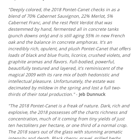
"Deeply colored, the 2018 Pontet-Canet checks in as a
blend of 70% Cabernet Sauvignon, 22% Merlot, 5%
Cabernet Franc, and the rest Petit Verdot that was
destemmed by hand, fermented all in concrete tanks
(punch downs only) and is still aging 55% in new French
oak and the balance in concrete amphoras. It's an
incredibly rich, opulent, and plush Pontet-Canet that offers
loads of black and blue fruits, licorice, crushed violets, and
graphite aromas and flavors. Full-bodied, powerful,
beautifully textured and layered, it's reminiscent of the
magical 2009 with its rare mix of both hedonistic and
intellectual pleasure. Unfortunately, the estate was
decimated by mildew in the spring and lost a full two-
thirds of their total production."
-
Jeb Dunnuck
"The 2018 Pontet-Canet is a freak of nature. Dark, rich and
explosive, the 2018 possesses off the charts richness and
concentration, much of it coming from tiny yields of just
ten hectoliters per hectare, or one third of a normal crop.
The 2018 soars out of the glass with stunning aromatic
intensity and depth. Black cherry, gravel, grilled herbs,