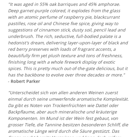
"It was aged in 55% oak barriques and 45% amphorae.
Deep garnet-purple colored, it explodes from the glass
with an atomic perfume of raspberry pie, blackcurrant
pastilles, rose oil and Chinese five spice, giving way to
suggestions of cinnamon stick, dusty soil, pencil lead and
underbrush. The rich, seductive, full-bodied palate is a
hedonist's dream, delivering layer-upon-layer of black and
red berry preserves with loads of fragrant accents, a
beautifully firm yet plush texture and tons of freshness,
finishing long with a whole firework display of exotic
spices. This is pretty much out-of-the-gate delicious, but it
has the backbone to evolve over three decades or more."
-
Robert Parker
"Unterscheidet sich von allen anderen Weinen zuerst
einmal durch seine umwerfende aromatische Komplexität.
Da gibt es Noten von Trockenfrüchten wie Dattel oder
Backpflaume, aber auch mineralische und kräuterige
Komponenten. Im Mund ist der Wein fest gebaut, von
grosser Tiefe, die Tannine besitzen besonderen Schliff, die
aromatische Länge wird durch die Säure gestützt. Das