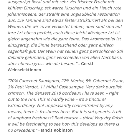
ausgeprägt floral und mit sehr viel frischer Frucht mit
kühlem Einschlag, schwarze Kirschen und ein Hauch rote
Johannisbeere, der strahlt eine unglaubliche Faszination
aus. Die Tannine sind etwas fester strukturiert als bei den
Weinen, die wir zuvor verkostet haben, aber sind sind auf
ihre Art ebeso perfekt, auch diese leicht körnigere Art ist
gleich angenehm wie die ganz feine. Das Aromenspiel ist
einzigartig, die Sinne berauschend oder ganz einfach
sagenhaft gut. Der Wein hat seinen ganz persönlichen Stil
definitiv gefunden, ganz verschieden von allen Nachbarn,
aber ebenso gross wie die besten."
- Gerstl
Weinselektionen
"70% Cabernet Sauvignon, 22% Merlot, 5% Cabernet Franc,
3% Petit Verdot. 11 hl/ha! Cask sample. Very dark purplish
crimson. The densest 2018 bordeaux I have seen – right
out to the rim. This is hardly wine – it’s a tincture!
Extraordinary. Not unpleasantly concentrated by any
means; there is freshness here. But it is sui generis. A bit
of amphora freshness? Real texture – thick! Very dry finish.
It will be fascinating to see how this develops as there is
no precedent."
-
Jancis Robinson