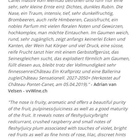
Canet massiv vom Mehltau betroffen und fuhr nur eine
sehr, sehr kleine Ernte ein): Dichtes, dunkles Rubin. Die
Nase, ein Traum, intensiv, tief, sehr dunkelfruchtig,
Brombeeren, auch reife Himbeeren, Cassisfrucht, ein
nobles Parfum mit vielen floralen Noten und Gewürzen,
hochkomplex, man möchte Eintauchen. Im Gaumen weich,
rund, sehr zugänglich, zeigt anfangs keinerlei Ecken und
Kanten, der Wein hat Körper und viel Druck, eine süsse,
reife Frucht tanzt hier mit einem Gerbstoffgerüst, das
Seinesgleichen sucht, das explodiert förmlich am Gaumen,
füllt diesen aus, bleibt trotz der Vollmundigkeit sehr
finnessenreiChâteau Ein Kraftprotz und eine Ballerina
zugleiChâteau Sensationell. 2027-2050+ (Verkostet auf
Château Pontet-Canet, am 05.04.2019)."
- Adrian van
Velsen - vvWine.ch
"The nose is fruity, aromatic and offers a beautiful purity
of the fruit, pulpiness/juiciness as well as a good maturity
of the fruit. It reveals notes of fleshy/juicy/bright
redcurrant, crushed raspberry and small notes of
fleshy/juicy plum associated with touches of violet, bright
red fruits as well as fine hints of rose, lilac, discreet hints