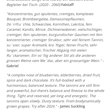
Begleiter bei Tisch. (2020 - 2060)
Falstaff
"Konzentriertes, gut opulentes, cremiges, komplexes
Bouquet, Brombeergelee, Damassinepflaumen,
Do¨rrfru¨chte, Schwarztee, Korinthen, Lakritze, fein
Caramel, Kandis, Minze. Dichtverwobener, vielschichtiger,
cremiger, fein opulenter, burgundischer Gaumen mit fein
konzentrierter, cremiger Struktur, sehr viel feinem Tannin,
su¨sser, super Aromatik, kra¨ftiger, feiner Frucht, sehr
langer, aromatischer, frischer Abgang mit vielen
Ru¨ckaromen. Ein vo¨llig anderer Stil als die anderen
grossen Weine vom Me´doc, aber ein grossartiger Wein."
-
Gabriel
"A complex nose of blueberries, elderberries, dried fruit,
spice and dark chocolate. It’s full-bodied with a
harmonious, balanced texture. The tannins are still firm
and powerful, but there’s balance and finesse to the whole
thing. Tight and reserved, yet long and energetic. The
tannins open slowly. Dusty texture. From biodynamically
grown grapes. Try after 2024."
- James Suckling