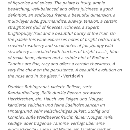
of liquorice and spices. The palate is fruity, ample,
bewitching, well-balanced and offers juiciness, a good
definition, an acidulous frame, a beautiful dimension, a
multi-layer side, gourmandize, suavity, tension, a certain
straightness (full of finesse), richness, a superb
bright/pulpy fruit and a beautiful purity of the fruit. On
the palate this wine expresses notes of bright redcurrant,
crushed raspberry and small notes of juicy/pulpy wild
strawberry associated with touches of bright cassis, hints
of tonka bean, almond and a subtle hint of Badiane.
Tannins are fine, racy and offers a certain chewiness. A
very fine chew on the persistence. A beautiful evolution on
the nose and in the glass."
- VertdeVin
Dunkles Rubingranat, violette Reflexe, zarte
Randaufhellung .Reife dunkle Beeren, schwarze
Herzkirschen, ein. Hauch von Feigen und Nougat,
kandierte Veilchen und feine Edelholznuancen im
Hintergrund, sehr vielschichtiges Bukett. Stoffig und
komplex, süße Waldbeerenfrucht, feiner Nougat, reife,
seidige, aber tragende Tannine, verfügt über eine
eindrucksvolle Länge und Würze, ein facettenreicher