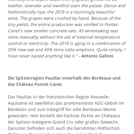
leather, lavender and menthol stain the palate. Dense and
hedonistically ripe, the 2018 is a stunningly beautiful
wine. The grapes were crushed by hand. Because of the
tiny yields, the entire production was vinified in Pontet-
Canet's new smaller concrete vats. All winemaking was
done manually, without the aid of external temperature
control or electricity. The 2018 is aging in a combination of
55% new oak and 45% terra cotta amphora. Quite simply, I
have never tasted anything like it."
- Antonio Galloni
Die Spitzenregion Pauillac innerhalb des Bordeaux und
das Château Pontet-Canet.
Das Pauillac in der französischen Region Nouvelle-
Aquitaine ist zweifellos das prominenteste AOC-Gebiet im
Bordelais und zum Inbegriff für edle Bordeaux-Weine
geworden. Hier besteht die höchste Dichte an Châteaux
der Spitzen-Kategorie Grand Cru oder großes Gewächs.
Darunter befinden sich auch die berühmten Rothschild-