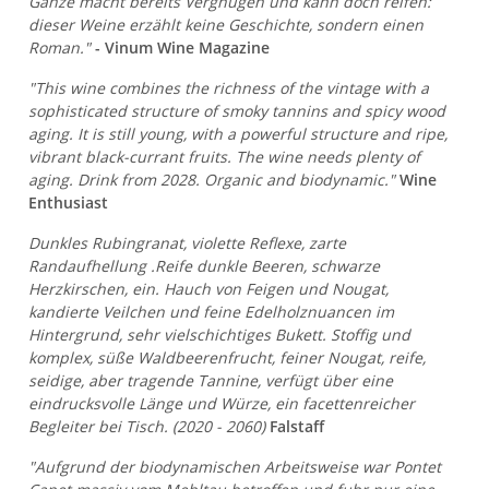
Ganze macht bereits Vergnügen und kann doch reifen:
dieser Weine erzählt keine Geschichte, sondern einen
Roman."
- Vinum Wine Magazine
"This wine combines the richness of the vintage with a
sophisticated structure of smoky tannins and spicy wood
aging. It is still young, with a powerful structure and ripe,
vibrant black-currant fruits. The wine needs plenty of
aging. Drink from 2028. Organic and biodynamic."
Wine
Enthusiast
Dunkles Rubingranat, violette Reflexe, zarte
Randaufhellung .Reife dunkle Beeren, schwarze
Herzkirschen, ein. Hauch von Feigen und Nougat,
kandierte Veilchen und feine Edelholznuancen im
Hintergrund, sehr vielschichtiges Bukett. Stoffig und
komplex, süße Waldbeerenfrucht, feiner Nougat, reife,
seidige, aber tragende Tannine, verfügt über eine
eindrucksvolle Länge und Würze, ein facettenreicher
Begleiter bei Tisch. (2020 - 2060)
Falstaff
"Aufgrund der biodynamischen Arbeitsweise war Pontet