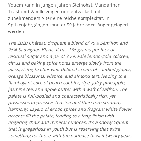
Yquem kann in jungen Jahren Steinobst, Mandarinen,
Toast und Vanille zeigen und entwickelt mit
zunehmendem Alter eine reiche Komplexität. In
Spitzenjahrgängen kann er 50 Jahre oder länger gelagert
werden.
The 2020 Château d'Yquem a blend of 75% Sémillon and
25% Sauvignon Blanc. It has 135 grams per liter of
residual sugar and a pH of 3.79. Pale lemon-gold colored,
citrus and baking spice notes emerge slowly from the
glass, rising to offer well-defined scents of candied ginger,
orange blossoms, allspice, and almond tart, leading to a
flamboyant core of peach cobbler, ripe, juicy pineapple,
jasmine tea, and apple butter with a waft of saffron. The
palate is full-bodied and characteristically rich, yet
possesses impressive tension and therefore stunning
harmony. Layers of exotic spices and fragrant white flower
accents fill the palate, leading to a long finish with
lingering chalk and mineral nuances. It’s a showy Yquem
that is gregarious in youth but is reserving that extra
something for those with the patience to wait twenty years