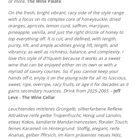
or more.
The Wine Palate
On the fresh, bright vibrant, racy side of the style range
with a focus on its complex core of honeysuckle, dried
oranges, apricots, lemon curd, saffron, marzipan,
pineapple, vanilla, and just the right drizzle of honey to
top everything off. It is cut, and defined, with length,
purity, lift, and ample acidities giving lift, length, and
vibrancy, as well as richness, balance, and complexity. I
love this style of d'Yquem because it works as a sweet
wine that can be enjoyed either on its own or with a
myriad of savory courses. So, if you cannot keep your
hands off it, enjoy it on the young side for all its luscious,
sweet, ripe, overripe, racy fruits, or age it for decades as it
gains secondary nuances. Drink from 2025-2065.
- Jeff
Leve - The Wine Cellar
Leuchtendes mittleres Grüngelb, silberfarbene Reflexe.
Attraktive reife gelbe Tropenfrucht, Honig und Lanolin,
etwas Kokos, kandierte Mandarinenzesten, floraler Touch,
feines Karamell im Hintergrund. Stoffig, elegant, reife
Ananas, gelber Pfirsich, im Kern präsentes neues Holz,