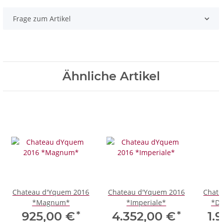
Frage zum Artikel
Ähnliche Artikel
Chateau d'Yquem 2016
Chateau d'Yquem 2016
Chat
*Magnum*
*Imperiale*
*D
*
*
925,00 €
4.352,00 €
1.