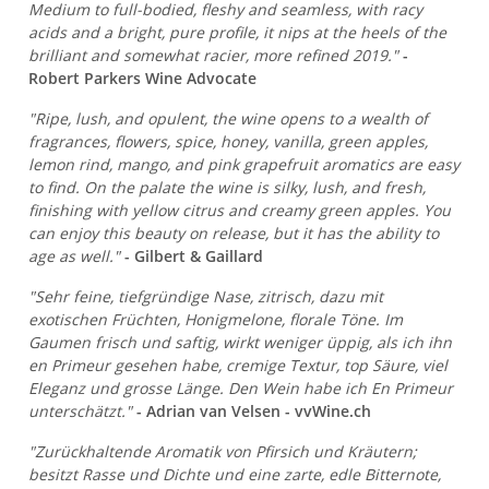
Medium to full-bodied, fleshy and seamless, with racy
acids and a bright, pure profile, it nips at the heels of the
brilliant and somewhat racier, more refined 2019."
-
Robert Parkers Wine Advocate
"Ripe, lush, and opulent, the wine opens to a wealth of
fragrances, flowers, spice, honey, vanilla, green apples,
lemon rind, mango, and pink grapefruit aromatics are easy
to find. On the palate the wine is silky, lush, and fresh,
finishing with yellow citrus and creamy green apples. You
can enjoy this beauty on release, but it has the ability to
age as well."
- Gilbert & Gaillard
"Sehr feine, tiefgründige Nase, zitrisch, dazu mit
exotischen Früchten, Honigmelone, florale Töne. Im
Gaumen frisch und saftig, wirkt weniger üppig, als ich ihn
en Primeur gesehen habe, cremige Textur, top Säure, viel
Eleganz und grosse Länge. Den Wein habe ich En Primeur
unterschätzt."
- Adrian van Velsen - vvWine.ch
"Zurückhaltende Aromatik von Pfirsich und Kräutern;
besitzt Rasse und Dichte und eine zarte, edle Bitternote,