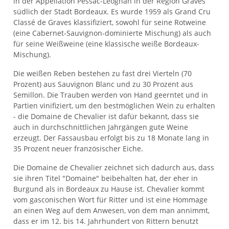
in der Appellation Pessac-Léognan in der Region Graves
südlich der Stadt Bordeaux. Es wurde 1959 als Grand Cru
Classé de Graves klassifiziert, sowohl für seine Rotweine
(eine Cabernet-Sauvignon-dominierte Mischung) als auch
für seine Weißweine (eine klassische weiße Bordeaux-
Mischung).
Die weißen Reben bestehen zu fast drei Vierteln (70
Prozent) aus Sauvignon Blanc und zu 30 Prozent aus
Semillon. Die Trauben werden von Hand geerntet und in
Partien vinifiziert, um den bestmöglichen Wein zu erhalten
- die Domaine de Chevalier ist dafür bekannt, dass sie
auch in durchschnittlichen Jahrgängen gute Weine
erzeugt. Der Fassausbau erfolgt bis zu 18 Monate lang in
35 Prozent neuer französischer Eiche.
Die Domaine de Chevalier zeichnet sich dadurch aus, dass
sie ihren Titel "Domaine" beibehalten hat, der eher in
Burgund als in Bordeaux zu Hause ist. Chevalier kommt
vom gasconischen Wort für Ritter und ist eine Hommage
an einen Weg auf dem Anwesen, von dem man annimmt,
dass er im 12. bis 14. Jahrhundert von Rittern benutzt