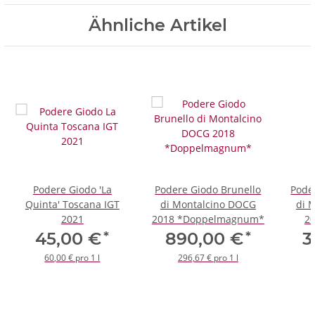
Ähnliche Artikel
Podere Giodo 'La
Podere Giodo Brunello
Pode
Quinta' Toscana IGT
di Montalcino DOCG
di 
2021
2018 *Doppelmagnum*
2
*
*
45,00 €
890,00 €
3
60,00 € pro 1 l
296,67 € pro 1 l