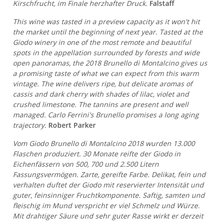
Kirschfrucht, im Finale herzhafter Druck.
Falstaff
This wine was tasted in a preview capacity as it won't hit
the market until the beginning of next year. Tasted at the
Giodo winery in one of the most remote and beautiful
spots in the appellation surrounded by forests and wide
open panoramas, the 2018 Brunello di Montalcino gives us
a promising taste of what we can expect from this warm
vintage. The wine delivers ripe, but delicate aromas of
cassis and dark cherry with shades of lilac, violet and
crushed limestone. The tannins are present and well
managed. Carlo Ferrini's Brunello promises a long aging
trajectory.
Robert Parker
Vom Giodo Brunello di Montalcino 2018 wurden 13.000
Flaschen produziert. 30 Monate reifte der Giodo in
Eichenfässern von 500, 700 und 2.500 Litern
Fassungsvermögen. Zarte, gereifte Farbe. Delikat, fein und
verhalten duftet der Giodo mit reservierter Intensität und
guter, feinsinniger Fruchtkomponente. Saftig, samten und
fleischig im Mund verspricht er viel Schmelz und Würze.
Mit drahtiger Säure und sehr guter Rasse wirkt er derzeit