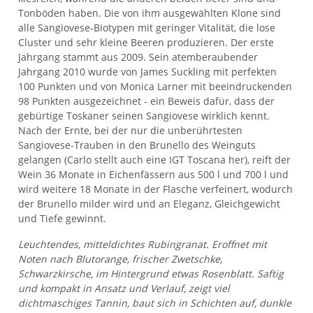
Tonböden haben. Die von ihm ausgewählten Klone sind
alle Sangiovese-Biotypen mit geringer Vitalität, die lose
Cluster und sehr kleine Beeren produzieren. Der erste
Jahrgang stammt aus 2009. Sein atemberaubender
Jahrgang 2010 wurde von James Suckling mit perfekten
100 Punkten und von Monica Larner mit beeindruckenden
98 Punkten ausgezeichnet - ein Beweis dafür, dass der
gebürtige Toskaner seinen Sangiovese wirklich kennt.
Nach der Ernte, bei der nur die unberührtesten
Sangiovese-Trauben in den Brunello des Weinguts
gelangen (Carlo stellt auch eine IGT Toscana her), reift der
Wein 36 Monate in Eichenfässern aus 500 l und 700 l und
wird weitere 18 Monate in der Flasche verfeinert, wodurch
der Brunello milder wird und an Eleganz, Gleichgewicht
und Tiefe gewinnt.
Leuchtendes, mitteldichtes Rubingranat. Eroffnet mit
Noten nach Blutorange, frischer Zwetschke,
Schwarzkirsche, im Hintergrund etwas Rosenblatt. Saftig
und kompakt in Ansatz und Verlauf, zeigt viel
dichtmaschiges Tannin, baut sich in Schichten auf, dunkle