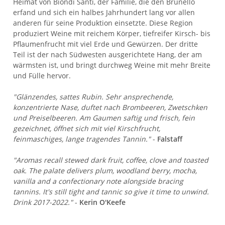
Heimat von Biondi Santi, der Familie, die den Brunello
erfand und sich ein halbes Jahrhundert lang vor allen
anderen für seine Produktion einsetzte. Diese Region
produziert Weine mit reichem Körper, tiefreifer Kirsch- bis
Pflaumenfrucht mit viel Erde und Gewürzen. Der dritte
Teil ist der nach Südwesten ausgerichtete Hang, der am
wärmsten ist, und bringt durchweg Weine mit mehr Breite
und Fülle hervor.
"Glänzendes, sattes Rubin. Sehr ansprechende,
konzentrierte Nase, duftet nach Brombeeren, Zwetschken
und Preiselbeeren. Am Gaumen saftig und frisch, fein
gezeichnet, öffnet sich mit viel Kirschfrucht,
feinmaschiges, lange tragendes Tannin."
-
Falstaff
"Aromas recall stewed dark fruit, coffee, clove and toasted
oak. The palate delivers plum, woodland berry, mocha,
vanilla and a confectionary note alongside bracing
tannins. It's still tight and tannic so give it time to unwind.
Drink 2017-2022."
-
Kerin O'Keefe