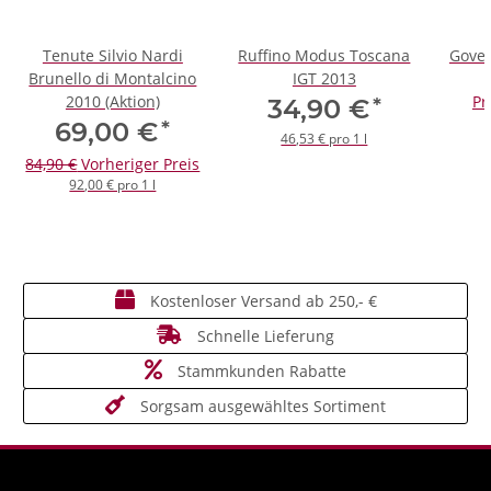
Tenute Silvio Nardi
Ruffino Modus Toscana
Gover
Brunello di Montalcino
IGT 2013
2010 (Aktion)
Pr
*
34,90 €
*
69,00 €
46,53 € pro 1 l
84,90 €
Vorheriger Preis
92,00 € pro 1 l
Kostenloser Versand ab 250,- €
Schnelle Lieferung
Stammkunden Rabatte
Sorgsam ausgewähltes Sortiment