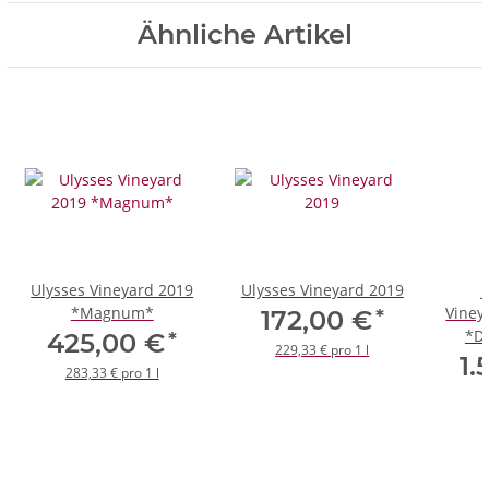
Ähnliche Artikel
Ulysses Vineyard 2019
Ulysses Vineyard 2019
*Magnum*
Viney
*
172,00 €
*D
*
425,00 €
229,33 € pro 1 l
1.
283,33 € pro 1 l