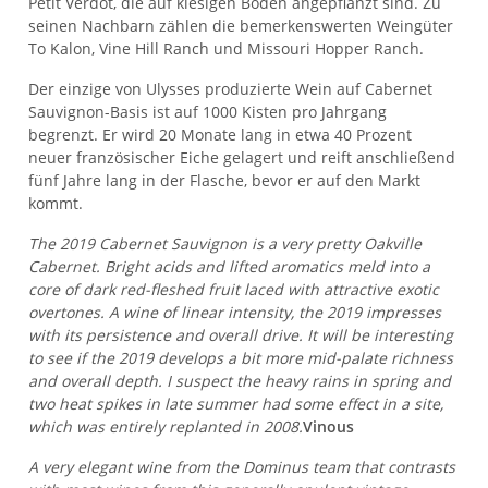
Petit Verdot, die auf kiesigen Böden angepflanzt sind. Zu
seinen Nachbarn zählen die bemerkenswerten Weingüter
To Kalon, Vine Hill Ranch und Missouri Hopper Ranch.
Der einzige von Ulysses produzierte Wein auf Cabernet
Sauvignon-Basis ist auf 1000 Kisten pro Jahrgang
begrenzt. Er wird 20 Monate lang in etwa 40 Prozent
neuer französischer Eiche gelagert und reift anschließend
fünf Jahre lang in der Flasche, bevor er auf den Markt
kommt.
The 2019 Cabernet Sauvignon is a very pretty Oakville
Cabernet. Bright acids and lifted aromatics meld into a
core of dark red-fleshed fruit laced with attractive exotic
overtones. A wine of linear intensity, the 2019 impresses
with its persistence and overall drive. It will be interesting
to see if the 2019 develops a bit more mid-palate richness
and overall depth. I suspect the heavy rains in spring and
two heat spikes in late summer had some effect in a site,
which was entirely replanted in 2008.
Vinous
A very elegant wine from the Dominus team that contrasts