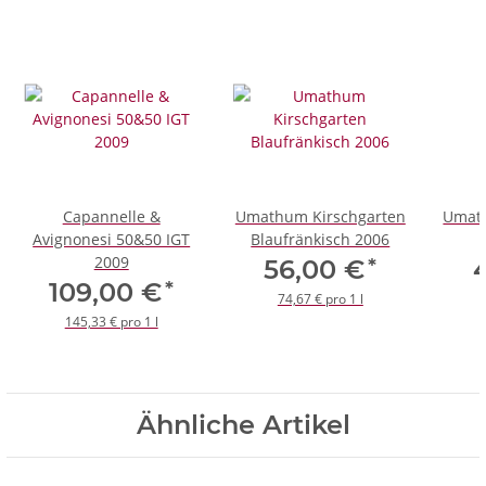
Capannelle &
Umathum Kirschgarten
Umath
Avignonesi 50&50 IGT
Blaufränkisch 2006
2009
*
56,00 €
*
109,00 €
74,67 € pro 1 l
145,33 € pro 1 l
Ähnliche Artikel