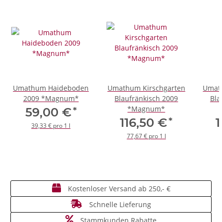
Umathum Haideboden
Umathum Kirschgarten
Umat
2009 *Magnum*
Blaufränkisch 2009
Bla
*Magnum*
*
59,00 €
*
116,50 €
1
39,33 € pro 1 l
77,67 € pro 1 l
Kostenloser Versand ab 250,- €
Schnelle Lieferung
Stammkunden Rabatte