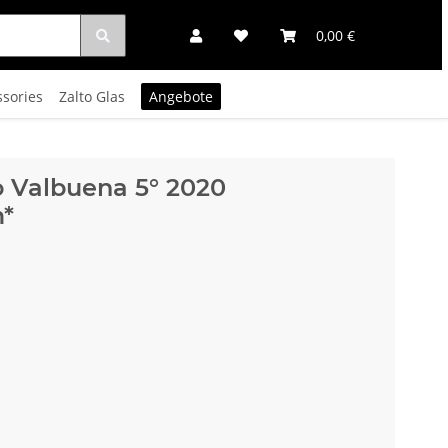
0,00 €
ssories
Zalto Glas
Angebote
to Valbuena 5° 2020
*