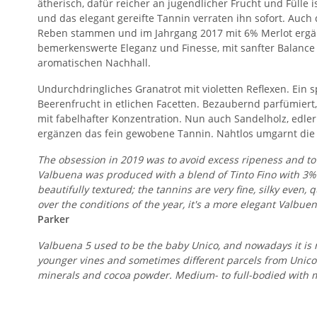
ätherisch, dafür reicher an jugendlicher Frucht und Fülle 
und das elegant gereifte Tannin verraten ihn sofort. Auch
Reben stammen und im Jahrgang 2017 mit 6% Merlot ergänz
bemerkenswerte Eleganz und Finesse, mit sanfter Balance
aromatischen Nachhall.
Undurchdringliches Granatrot mit violetten Reflexen. Ein
Beerenfrucht in etlichen Facetten. Bezaubernd parfümier
mit fabelhafter Konzentration. Nun auch Sandelholz, edler 
ergänzen das fein gewobene Tannin. Nahtlos umgarnt die 
The obsession in 2019 was to avoid excess ripeness and to 
Valbuena was produced with a blend of Tinto Fino with 3% Me
beautifully textured; the tannins are very fine, silky even,
over the conditions of the year, it's a more elegant Valbu
Parker
Valbuena 5 used to be the baby Unico, and nowadays it is 
younger vines and sometimes different parcels from Unico. 
minerals and cocoa powder. Medium- to full-bodied with mel