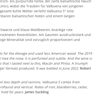
 kirsch- bis purpurrote Farbe, der zarte balsamische Hauch
n Unico, wobei die Trauben für Valbuena von jüngeren
gesamt kühle Wetter verleiht Valbuena 5° eine
kennbaren balsamischen Noten und einem langen
Schwarze und blaue Waldbeeren, knackige rote
getrockneten Rosenblüten. Am Gaumen ausdrucksstark und
ige Mineralität sind vorzüglich proportioniert und
vats for the élevage and used less American wood. The 2019
I love the nose; it is perfumed and subtle. And the wine is
p that I tasted next to this, Macán and Pintia. A triumph
ger formats produced. It was bottled in June 2022.
Robert
 bit less depth and tannins. Valbuena 5 comes from
ofound and vertical. Notes of iron, blackberries, cedar,
 hold for years.
James Suckling