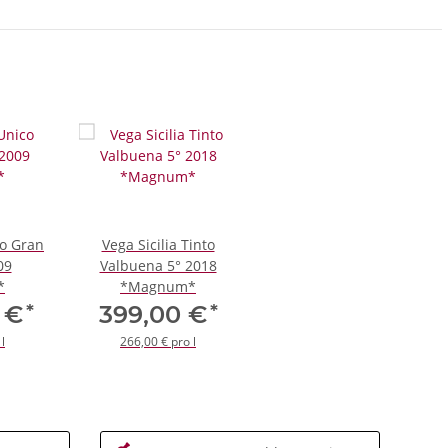
co Gran
Vega Sicilia Tinto
09
Valbuena 5° 2018
*
*Magnum*
*
*
0 €
399,00 €
l
266,00 € pro l