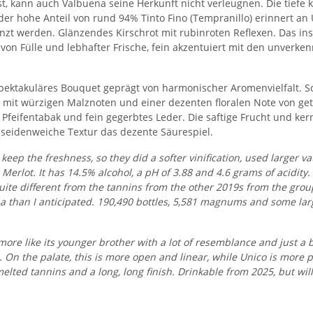
ist, kann auch Valbuena seine Herkunft nicht verleugnen. Die tiefe
 der hohe Anteil von rund 94% Tinto Fino (Tempranillo) erinnert a
t werden. Glänzendes Kirschrot mit rubinroten Reflexen. Das ins
 von Fülle und lebhafter Frische, fein akzentuiert mit den unver
 spektakuläres Bouquet geprägt von harmonischer Aromenvielfalt. 
t, mit würzigen Malznoten und einer dezenten floralen Note von 
Pfeifentabak und fein gegerbtes Leder. Die saftige Frucht und kern
seidenweiche Textur das dezente Säurespiel.
keep the freshness, so they did a softer vinification, used larger 
rlot. It has 14.5% alcohol, a pH of 3.88 and 4.6 grams of acidity. 
 quite different from the tannins from the other 2019s from the grou
ena than I anticipated. 190,490 bottles, 5,581 magnums and some lar
more like its younger brother with a lot of resemblance and just a
On the palate, this is more open and linear, while Unico is more pr
ted tannins and a long, long finish. Drinkable from 2025, but will