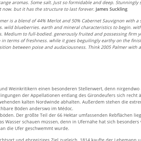
ange aromas. Some salt. Just so formidable and deep. Stunningly se
 now. but it has the structure to last forever.
James Suckling
almer is a blend of 44% Merlot and 50% Cabernet Sauvignon with a 
es. wild blueberries. earth and mineral characteristics to begin. with
s. Medium to full-bodied. generously fruited and possessing firm ye
p in terms of freshness. while it goes beguilingly earthy on the fini
aposition between poise and audaciousness. Think 2005 Palmer with a
 und Weinkritikern einen besonderen Stellenwert, denn nirgendwo a
ingungen der Appellationen entlang des Girondeufers sich recht äh
uf wehenden kalten Nordwinde abhalten. Außerdem stehen die extr
leichbare Böden anderswo im Médoc.
sböden. Der größte Teil der 66 Hektar umfassenden Rebflächen lieg
as Wasser schauen müssen, denn in Ufernähe hat sich besonders v
s an die Ufer geschwemmt wurde.
htsort und ehrgeiziges Ziel zugleich. 1814 kaufte der Lebemann u