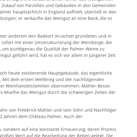
en Zukauf von Parzellen und Gebäuden in den Gemeinden
lmer hauptsächlich in England aufhielt, überließ er den
sorgen: er verkaufte das Weingut an eine Bank, die es
e unter anderem den Badeort Arcachon gründeten und in
sofort mit einer Umstrukturierung der Weinberge, die
er, um punktgenau die Qualität der Palmer-Weine zu
ut geführt wird, hat es sich vor allem in jüngerer Zeit
noch heute existierende Hauptgebäude, das eigentliche
u. Mit dem ersten Weltkrieg und der nachfolgenden
laiser Weinhandelsfamilien übernommen: Mähler-Besse,
uis Miailhe das Weingut durch die schwierigen Zeiten der
rsohn von Frédérick Mähler und sein Sohn und Nachfolger
 42 Jahren dem Château Palmer. Auch der
, sondern auf eine konstante Erneuerung, deren Prozess
roßen Wert auf die Bearbeitung der Reben gelegt. Die