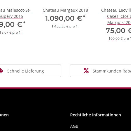
au Malescot-St-
Chateau Margaux 2018
Chateau Leovil
xupery 2015
Cases 'Clos
*
1.090,00 €
Marquis' 20
*
9,00 €
1.453,33 € pro 1 l
75,00
18,67 € pro 1 l
100,00 € pro 1
Schnelle Lieferung
Stammkunden Raba
onen
Rechtliche Informationen
AGB