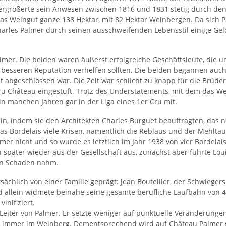
vergrößerte sein Anwesen zwischen 1816 und 1831 stetig durch d
s Weingut ganze 138 Hektar, mit 82 Hektar Weinbergen. Da sich Pa
harles Palmer durch seinen ausschweifenden Lebensstil einige Geld
almer. Die beiden waren äußerst erfolgreiche Geschäftsleute, di
besseren Reputation verhelfen sollten. Die beiden begannen auch 
cht abgeschlossen war. Die Zeit war schlicht zu knapp für die Brüd
 Château eingestuft. Trotz des Understatements, mit dem das Weing
in manchen Jahren gar in der Liga eines 1er Cru mit.
ein, indem sie den Architekten Charles Burguet beauftragten, das 
as Bordelais viele Krisen, namentlich die Reblaus und der Mehlta
almer nicht und so wurde es letztlich im Jahr 1938 von vier Borde
en später wieder aus der Gesellschaft aus, zunächst aber führte Lo
en Schaden nahm.
chlich von einer Familie geprägt: Jean Bouteiller, der Schwiege
nd allein widmete beinahe seine gesamte berufliche Laufbahn von
inifiziert.
iter von Palmer. Er setzte weniger auf punktuelle Veränderungen
t immer im Weinberg. Dementsprechend wird auf Château Palmer g