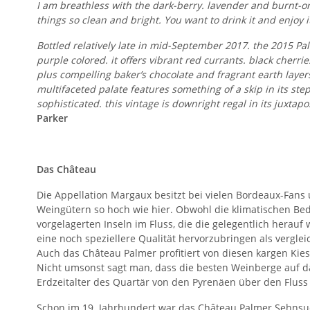
I am breathless with the dark-berry. lavender and burnt-or
things so clean and bright. You want to drink it and enjoy it
Bottled relatively late in mid-September 2017. the 2015 P
purple colored. it offers vibrant red currants. black cherri
plus compelling baker’s chocolate and fragrant earth layer
multifaceted palate features something of a skip in its ste
sophisticated. this vintage is downright regal in its juxt
Parker
Das Château
Die Appellation Margaux besitzt bei vielen Bordeaux-Fans
Weingütern so hoch wie hier. Obwohl die klimatischen Bed
vorgelagerten Inseln im Fluss, die die gelegentlich hera
eine noch speziellere Qualität hervorzubringen als verg
Auch das Château Palmer profitiert von diesen kargen Kie
Nicht umsonst sagt man, dass die besten Weinberge auf d
Erdzeitalter des Quartär von den Pyrenäen über den Flus
Schon im 19. Jahrhundert war das Château Palmer Sehnsuc