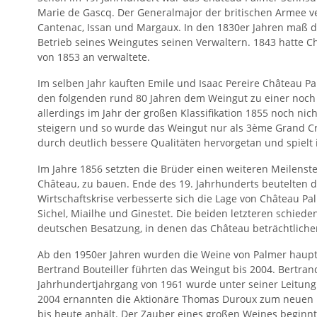
Marie de Gascq. Der Generalmajor der britischen Armee 
Cantenac, Issan und Margaux. In den 1830er Jahren maß da
Betrieb seines Weingutes seinen Verwaltern. 1843 hatte C
von 1853 an verwaltete.
Im selben Jahr kauften Emile und Isaac Pereire Château P
den folgenden rund 80 Jahren dem Weingut zu einer noch 
allerdings im Jahr der großen Klassifikation 1855 noch ni
steigern und so wurde das Weingut nur als 3ème Grand Cru
durch deutlich bessere Qualitäten hervorgetan und spielt 
Im Jahre 1856 setzten die Brüder einen weiteren Meilenst
Château, zu bauen. Ende des 19. Jahrhunderts beutelten d
Wirtschaftskrise verbesserte sich die Lage von Château P
Sichel, Miailhe und Ginestet. Die beiden letzteren schied
deutschen Besatzung, in denen das Château beträchtlich
Ab den 1950er Jahren wurden die Weine von Palmer hauptsä
Bertrand Bouteiller führten das Weingut bis 2004. Bertra
Jahrhundertjahrgang von 1961 wurde unter seiner Leitung v
2004 ernannten die Aktionäre Thomas Duroux zum neuen Le
bis heute anhält. Der Zauber eines großen Weines beginn