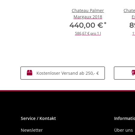
Chateau Palmer
Chate
Margaux 2018
E
*
440,00 €
8
586,67 € pro 1 l
1
Kostenloser Versand ab 250,- €
Service / Kontakt
Informati
Newsletter
Über uns