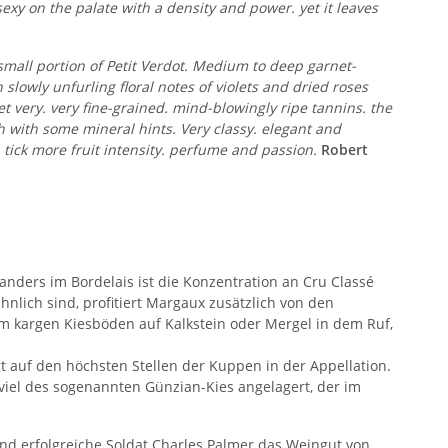
xy on the palate with a density and power. yet it leaves
small portion of Petit Verdot. Medium to deep garnet-
 slowly unfurling floral notes of violets and dried roses
t very. very fine-grained. mind-blowingly ripe tannins. the
sh with some mineral hints. Very classy. elegant and
 tick more fruit intensity. perfume and passion.
Robert
nders im Bordelais ist die Konzentration an Cru Classé
nlich sind, profitiert Margaux zusätzlich von den
em kargen Kiesböden auf Kalkstein oder Mergel in dem Ruf,
t auf den höchsten Stellen der Kuppen in der Appellation.
iel des sogenannten Günzian-Kies angelagert, der im
nd erfolgreiche Soldat Charles Palmer das Weingut von