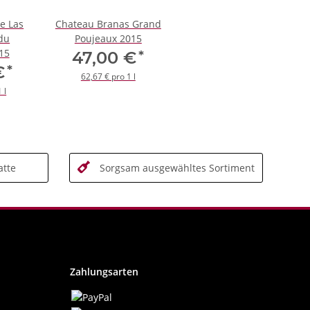
le Las
Chateau Branas Grand
 du
Poujeaux 2015
15
*
47,00 €
*
 €
62,67 € pro 1 l
 l
tte
Sorgsam ausgewähltes Sortiment
Zahlungsarten