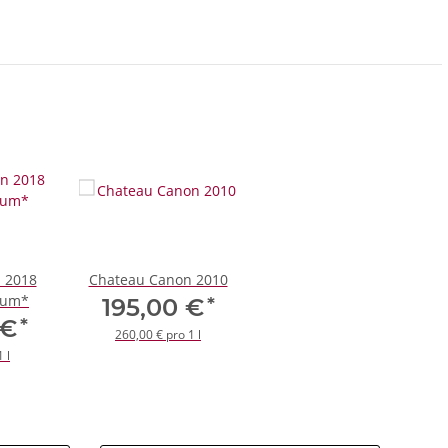
 2018
Chateau Canon 2010
num*
*
195,00 €
*
 €
260,00 € pro 1 l
 l