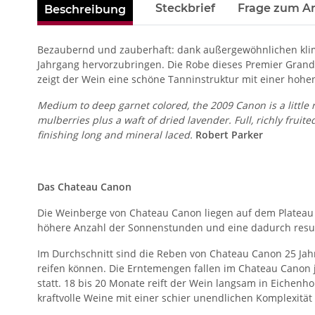
weitere Registerkarten anzeigen
Steckbrief
Frage zum Ar
Beschreibung
Bezaubernd und zauberhaft: dank außergewöhnlichen klim
Jahrgang hervorzubringen. Die Robe dieses Premier Grand 
zeigt der Wein eine schöne Tanninstruktur mit einer hohe
Medium to deep garnet colored, the 2009 Canon is a little r
mulberries plus a waft of dried lavender. Full, richly fruit
finishing long and mineral laced.
Robert Parker
Das Chateau Canon
Die Weinberge von Chateau Canon liegen auf dem Plateau v
höhere Anzahl der Sonnenstunden und eine dadurch resul
Im Durchschnitt sind die Reben von Chateau Canon 25 Jahr
reifen können. Die Erntemengen fallen im Chateau Canon j
statt. 18 bis 20 Monate reift der Wein langsam in Eichenho
kraftvolle Weine mit einer schier unendlichen Komplexität