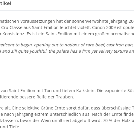
tikel
atischen Voraussetzungen hat der sonnenverwöhnte Jahrgang 200
Cru Classé aus Saint-Emilion leuchtet violett. Canon 2009 ist op
n Konsistenz. Es ist ein Saint-Emilion mit einem großen aromatisc
eticent to begin, opening out to notions of rare beef, cast iron pa
ed and sill quite youthful, the palate has a firm yet velvety texture
on Saint Emilion mit Ton und tiefem Kalkstein. Die exponierte S
tierende bessere Reife der Trauben.
e alt. Eine selektive Grüne Ernte sorgt dafür, dass überschüssig
e nach Jahrgang extrem unterschiedlich aus. Nach der Ernte finde
lzfässern, bevor der Wein unfiltriert abgefüllt wird. 70 % der Hol
 und Tiefe.