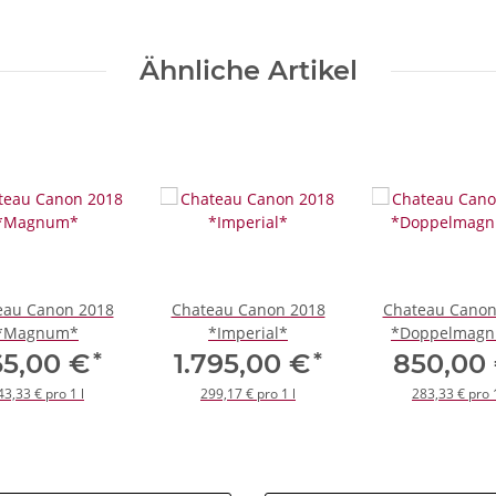
Ähnliche Artikel
eau Canon 2018
Chateau Canon 2018
Chateau Canon
*Magnum*
*Imperial*
*Doppelmag
*
*
65,00 €
1.795,00 €
850,00
43,33 € pro 1 l
299,17 € pro 1 l
283,33 € pro 1